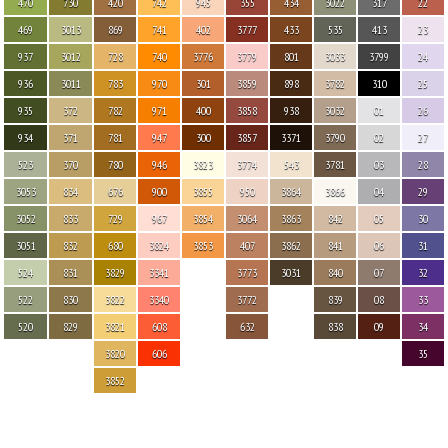
470
730
420
742
945
355
434
3022
317
22
469
3013
869
741
402
3777
433
535
413
23
937
3012
728
740
3776
3779
801
3033
3799
24
936
3011
783
970
301
3859
898
3782
310
25
935
372
782
971
400
3858
938
3032
01
26
934
371
781
947
300
3857
3371
3790
02
27
523
370
780
946
3823
3774
543
3781
03
28
3053
834
676
900
3855
950
3864
3866
04
29
3052
833
729
967
3854
3064
3863
842
05
30
3051
832
680
3824
3853
407
3862
841
06
31
524
831
3829
3341
3773
3031
840
07
32
522
830
3822
3340
3772
839
08
33
520
829
3821
608
632
838
09
34
3820
606
35
3852