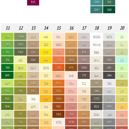
915
3848
501
3847
500
11
12
13
14
15
16
17
18
19
20
704
3364
613
445
951
3827
453
B5200
3072
10
703
3363
612
307
3856
977
452
White
648
11
702
3362
611
973
722
976
451
3865
647
12
701
165
610
444
721
3826
3861
Ecru
646
13
700
3819
3047
3078
720
975
3860
822
645
14
699
166
3046
727
3825
948
779
644
844
15
907
581
3045
726
922
754
712
642
762
16
906
580
167
725
921
3771
739
640
415
17
905
734
746
972
920
758
738
3787
318
18
904
733
677
745
919
3778
437
3021
414
19
472
732
422
744
918
356
436
3024
168
20
471
731
3828
743
3770
3830
435
3023
169
21