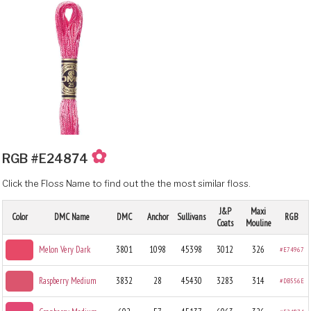
✿
RGB #E24874
Click the Floss Name to find out the the most similar floss.
J&P
Maxi
Color
DMC Name
DMC
Anchor
Sullivans
RGB
Coats
Mouline
Melon Very Dark
3801
1098
45398
3012
326
#E74967
Raspberry Medium
3832
28
45430
3283
314
#DB556E