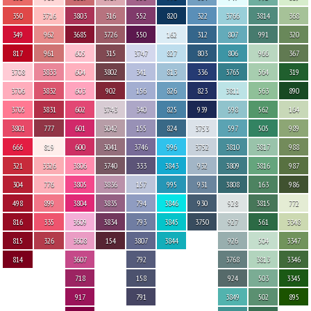
350
3716
3803
316
552
820
322
3766
3814
368
349
962
3685
3726
550
162
312
807
991
320
817
961
605
315
3747
827
803
806
966
367
3708
3833
604
3802
341
813
336
3765
564
319
3706
3832
603
902
156
826
823
3811
563
890
3705
3831
602
3743
340
825
939
598
562
164
3801
777
601
3042
155
824
3753
597
505
989
666
819
600
3041
3746
996
3752
3810
3817
988
321
3326
3806
3740
333
3843
932
3809
3816
987
304
776
3805
3836
157
995
931
3808
163
986
498
899
3804
3835
794
3846
930
928
3815
772
816
335
3609
3834
793
3845
3750
927
561
3348
815
326
3608
154
3807
3844
926
504
3347
814
3607
792
3768
3813
3346
718
158
924
503
3345
917
791
3849
502
895