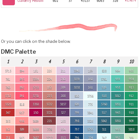
Cranberry Medium
602
57
45137
6063
326
#E24874
Or you can click on the shade below.
DMC Palette
1
2
3
4
5
6
7
8
9
10
3713
894
151
225
211
3840
159
828
964
955
761
893
3354
224
210
3839
160
3761
959
954
760
892
3733
152
209
3838
161
519
958
913
3712
891
3731
223
208
800
3756
518
3812
912
3328
818
3350
3722
3837
809
775
3760
3851
911
347
957
150
3721
327
799
3841
517
943
910
353
956
3689
221
153
798
3325
3842
3850
909
352
309
3688
778
554
797
3755
311
993
3818
351
963
3687
3727
553
796
334
747
992
369