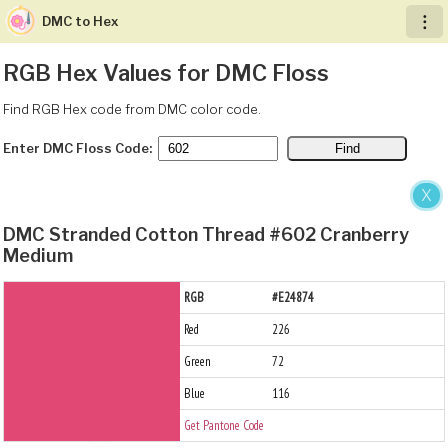
DMC to Hex
︙
RGB Hex Values for DMC Floss
Find RGB Hex code from DMC color code.
Enter DMC Floss Code:
X
DMC Stranded Cotton Thread #602 Cranberry
Medium
RGB
#E24874
Red
226
Green
72
Blue
116
Get Pantone Code