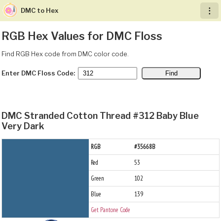
DMC to Hex
︙
RGB Hex Values for DMC Floss
Find RGB Hex code from DMC color code.
Enter DMC Floss Code:
DMC Stranded Cotton Thread #312 Baby Blue
Very Dark
RGB
#35668B
Red
53
Green
102
Blue
139
Get Pantone Code