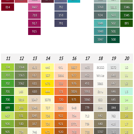
814
3607
792
3768
3813
3346
718
158
924
503
3345
917
791
3849
502
895
915
3848
501
3847
500
11
12
13
14
15
16
17
18
19
20
704
3364
613
445
951
3827
453
B5200
3072
10
703
3363
612
307
3856
977
452
White
648
11
702
3362
611
973
722
976
451
3865
647
12
701
165
610
444
721
3826
3861
Ecru
646
13
700
3819
3047
3078
720
975
3860
822
645
14
699
166
3046
727
3825
948
779
644
844
15
907
581
3045
726
922
754
712
642
762
16
906
580
167
725
921
3771
739
640
415
17
905
734
746
972
920
758
738
3787
318
18