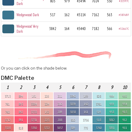
803
979
45494
7024
550
#2C597C
Dark
Wedgewood Dark
517
162
45114
7162
563
#3B768F
Wedgewood Very
3842
164
45440
7182
566
#32667C
Dark
Or you can click on the shade below.
DMC Palette
1
2
3
4
5
6
7
8
9
10
3713
894
151
225
211
3840
159
828
964
955
761
893
3354
224
210
3839
160
3761
959
954
760
892
3733
152
209
3838
161
519
958
913
3712
891
3731
223
208
800
3756
518
3812
912
3328
818
3350
3722
3837
809
775
3760
3851
911