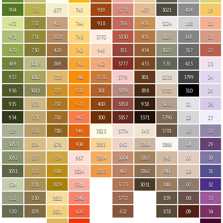
904
733
677
745
919
3778
437
3021
414
19
472
732
422
744
918
356
436
3024
168
20
471
731
3828
743
3770
3830
435
3023
169
21
470
730
420
742
945
355
434
3022
317
22
469
3013
869
741
402
3777
433
535
413
23
937
3012
728
740
3776
3779
801
3033
3799
24
936
3011
783
970
301
3859
898
3782
310
25
935
372
782
971
400
3858
938
3032
01
26
934
371
781
947
300
3857
3371
3790
02
27
523
370
780
946
3823
3774
543
3781
03
28
3053
834
676
900
3855
950
3864
3866
04
29
3052
833
729
967
3854
3064
3863
842
05
30
3051
832
680
3824
3853
407
3862
841
06
31
524
831
3829
3341
3773
3031
840
07
32
522
830
3822
3340
3772
839
08
33
520
829
3821
608
632
838
09
34