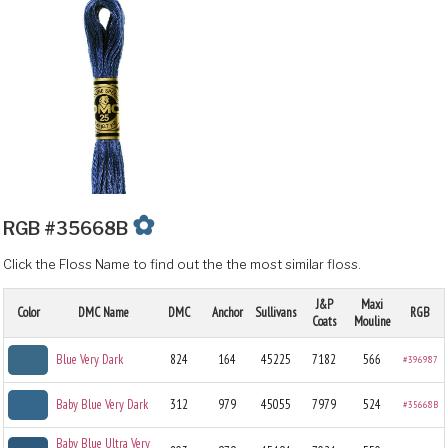
✿
RGB #35668B
Click the Floss Name to find out the the most similar floss.
J&P
Maxi
Color
DMC Name
DMC
Anchor
Sullivans
RGB
Coats
Mouline
Blue Very Dark
824
164
45225
7182
566
#396987
Baby Blue Very Dark
312
979
45055
7979
524
#35668B
Baby Blue Ultra Very