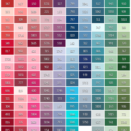
347
957
150
3721
327
799
3841
517
943
910
353
956
3689
221
153
798
3325
3842
3850
909
352
309
3688
778
554
797
3755
311
993
3818
351
963
3687
3727
553
796
334
747
992
369
350
3716
3803
316
552
820
322
3766
3814
368
349
962
3685
3726
550
162
312
807
991
320
817
961
605
315
3747
827
803
806
966
367
3708
3833
604
3802
341
813
336
3765
564
319
3706
3832
603
902
156
826
823
3811
563
890
3705
3831
602
3743
340
825
939
598
562
164
3801
777
601
3042
155
824
3753
597
505
989
666
819
600
3041
3746
996
3752
3810
3817
988
321
3326
3806
3740
333
3843
932
3809
3816
987
304
776
3805
3836
157
995
931
3808
163
986
498
899
3804
3835
794
3846
930
928
3815
772
816
335
3609
3834
793
3845
3750
927
561
3348
815
326
3608
154
3807
3844
926
504
3347