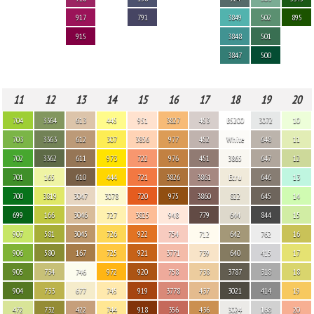
917
791
3849
502
895
915
3848
501
3847
500
11
12
13
14
15
16
17
18
19
20
704
3364
613
445
951
3827
453
B5200
3072
10
703
3363
612
307
3856
977
452
White
648
11
702
3362
611
973
722
976
451
3865
647
12
701
165
610
444
721
3826
3861
Ecru
646
13
700
3819
3047
3078
720
975
3860
822
645
14
699
166
3046
727
3825
948
779
644
844
15
907
581
3045
726
922
754
712
642
762
16
906
580
167
725
921
3771
739
640
415
17
905
734
746
972
920
758
738
3787
318
18
904
733
677
745
919
3778
437
3021
414
19
472
732
422
744
918
356
436
3024
168
20