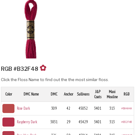
✿
RGB #B32F48
Click the Floss Name to find out the the most similar floss.
J&P
Maxi
Color
DMC Name
DMC
Anchor
Sullivans
RGB
Coats
Mouline
Rose Dark
309
42
45052
3401
313
#BA4A4A
Raspberry Dark
3831
29
45429
3401
313
#B32F48