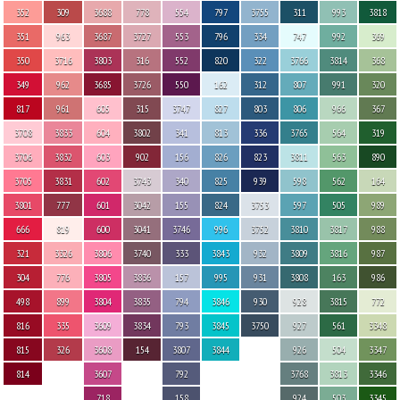
352
309
3688
778
554
797
3755
311
993
3818
351
963
3687
3727
553
796
334
747
992
369
350
3716
3803
316
552
820
322
3766
3814
368
349
962
3685
3726
550
162
312
807
991
320
817
961
605
315
3747
827
803
806
966
367
3708
3833
604
3802
341
813
336
3765
564
319
3706
3832
603
902
156
826
823
3811
563
890
3705
3831
602
3743
340
825
939
598
562
164
3801
777
601
3042
155
824
3753
597
505
989
666
819
600
3041
3746
996
3752
3810
3817
988
321
3326
3806
3740
333
3843
932
3809
3816
987
304
776
3805
3836
157
995
931
3808
163
986
498
899
3804
3835
794
3846
930
928
3815
772
816
335
3609
3834
793
3845
3750
927
561
3348
815
326
3608
154
3807
3844
926
504
3347
814
3607
792
3768
3813
3346
718
158
924
503
3345