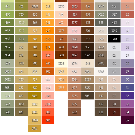
471
731
3828
743
3770
3830
435
3023
169
21
470
730
420
742
945
355
434
3022
317
22
469
3013
869
741
402
3777
433
535
413
23
937
3012
728
740
3776
3779
801
3033
3799
24
936
3011
783
970
301
3859
898
3782
310
25
935
372
782
971
400
3858
938
3032
01
26
934
371
781
947
300
3857
3371
3790
02
27
523
370
780
946
3823
3774
543
3781
03
28
3053
834
676
900
3855
950
3864
3866
04
29
3052
833
729
967
3854
3064
3863
842
05
30
3051
832
680
3824
3853
407
3862
841
06
31
524
831
3829
3341
3773
3031
840
07
32
522
830
3822
3340
3772
839
08
33
520
829
3821
608
632
838
09
34
3820
606
35
3852