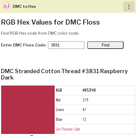
DMC to Hex
︙
RGB Hex Values for DMC Floss
Find RGB Hex code from DMC color code.
Enter DMC Floss Code:
DMC Stranded Cotton Thread #3831 Raspberry
Dark
RGB
#B32F48
Red
179
Green
47
Blue
72
Get Pantone Code