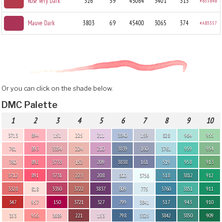
Rose Very Dark
326
59
45064
3401
313
#B33B4B
Mauve Dark
3803
69
45400
3065
374
#AB3357
Or you can click on the shade below.
DMC Palette
1
2
3
4
5
6
7
8
9
10
3713
894
151
225
211
3840
159
828
964
955
761
893
3354
224
210
3839
160
3761
959
954
760
892
3733
152
209
3838
161
519
958
913
3712
891
3731
223
208
800
3756
518
3812
912
3328
818
3350
3722
3837
809
775
3760
3851
911
347
957
150
3721
327
799
3841
517
943
910
353
956
3689
221
153
798
3325
3842
3850
909