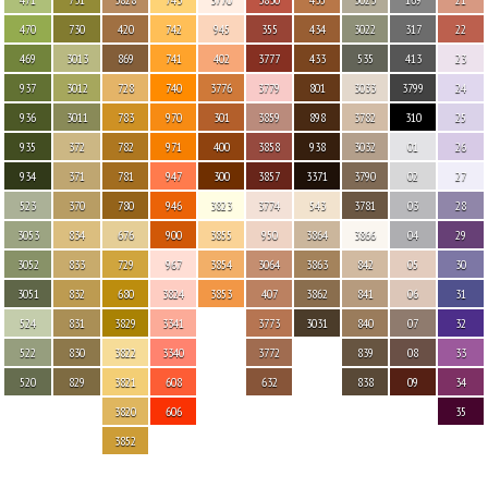
470
730
420
742
945
355
434
3022
317
22
469
3013
869
741
402
3777
433
535
413
23
937
3012
728
740
3776
3779
801
3033
3799
24
936
3011
783
970
301
3859
898
3782
310
25
935
372
782
971
400
3858
938
3032
01
26
934
371
781
947
300
3857
3371
3790
02
27
523
370
780
946
3823
3774
543
3781
03
28
3053
834
676
900
3855
950
3864
3866
04
29
3052
833
729
967
3854
3064
3863
842
05
30
3051
832
680
3824
3853
407
3862
841
06
31
524
831
3829
3341
3773
3031
840
07
32
522
830
3822
3340
3772
839
08
33
520
829
3821
608
632
838
09
34
3820
606
35
3852