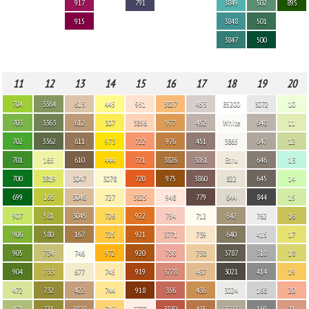
917
791
3849
502
895
915
3848
501
3847
500
11
12
13
14
15
16
17
18
19
20
704
3364
613
445
951
3827
453
B5200
3072
10
703
3363
612
307
3856
977
452
White
648
11
702
3362
611
973
722
976
451
3865
647
12
701
165
610
444
721
3826
3861
Ecru
646
13
700
3819
3047
3078
720
975
3860
822
645
14
699
166
3046
727
3825
948
779
644
844
15
907
581
3045
726
922
754
712
642
762
16
906
580
167
725
921
3771
739
640
415
17
905
734
746
972
920
758
738
3787
318
18
904
733
677
745
919
3778
437
3021
414
19
472
732
422
744
918
356
436
3024
168
20
471
731
3828
743
3770
3830
435
3023
169
21