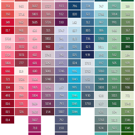
351
963
3687
3727
553
796
334
747
992
369
350
3716
3803
316
552
820
322
3766
3814
368
349
962
3685
3726
550
162
312
807
991
320
817
961
605
315
3747
827
803
806
966
367
3708
3833
604
3802
341
813
336
3765
564
319
3706
3832
603
902
156
826
823
3811
563
890
3705
3831
602
3743
340
825
939
598
562
164
3801
777
601
3042
155
824
3753
597
505
989
666
819
600
3041
3746
996
3752
3810
3817
988
321
3326
3806
3740
333
3843
932
3809
3816
987
304
776
3805
3836
157
995
931
3808
163
986
498
899
3804
3835
794
3846
930
928
3815
772
816
335
3609
3834
793
3845
3750
927
561
3348
815
326
3608
154
3807
3844
926
504
3347
814
3607
792
3768
3813
3346
718
158
924
503
3345