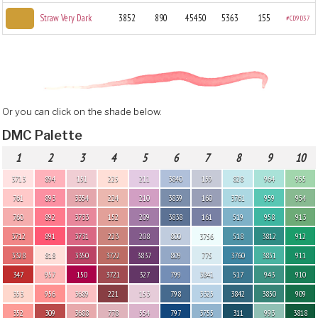
Straw Very Dark
3852
890
45450
5363
155
#CD9D37
Or you can click on the shade below.
DMC Palette
1
2
3
4
5
6
7
8
9
10
3713
894
151
225
211
3840
159
828
964
955
761
893
3354
224
210
3839
160
3761
959
954
760
892
3733
152
209
3838
161
519
958
913
3712
891
3731
223
208
800
3756
518
3812
912
3328
818
3350
3722
3837
809
775
3760
3851
911
347
957
150
3721
327
799
3841
517
943
910
353
956
3689
221
153
798
3325
3842
3850
909
352
309
3688
778
554
797
3755
311
993
3818