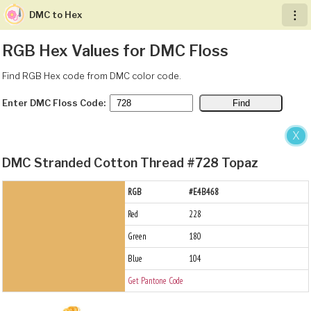
DMC to Hex
︙
RGB Hex Values for DMC Floss
Find RGB Hex code from DMC color code.
Enter DMC Floss Code:
X
DMC Stranded Cotton Thread #728 Topaz
RGB
#E4B468
Red
228
Green
180
Blue
104
Get Pantone Code