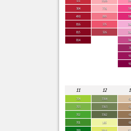
321
3326
38
304
776
38
498
899
38
816
335
36
815
326
36
814
36
7
9
9
11
12
1
704
3364
6
703
3363
6
702
3362
6
701
165
6
700
3819
30