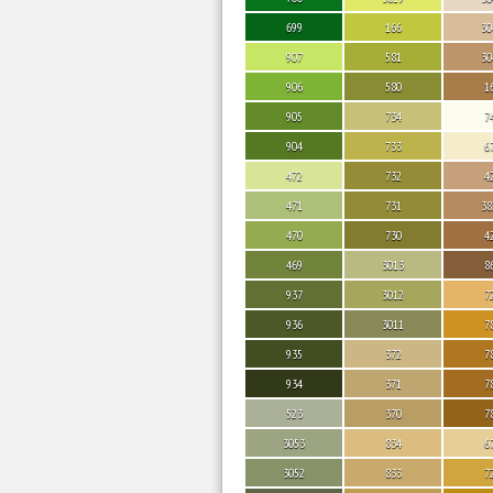
699
166
30
907
581
30
906
580
1
905
734
7
904
733
6
472
732
4
471
731
38
470
730
4
469
3013
8
937
3012
7
936
3011
7
935
372
7
934
371
7
523
370
7
3053
834
6
3052
833
7