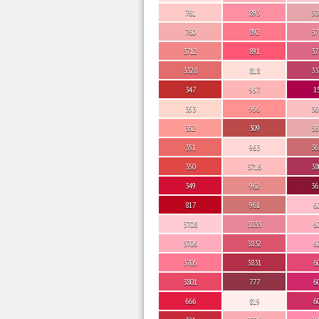
761
893
33
760
892
37
3712
891
37
3328
818
33
347
957
1
353
956
36
352
309
36
351
963
36
350
3716
38
349
962
36
817
961
6
3708
3833
6
3706
3832
6
3705
3831
6
3801
777
6
666
819
6