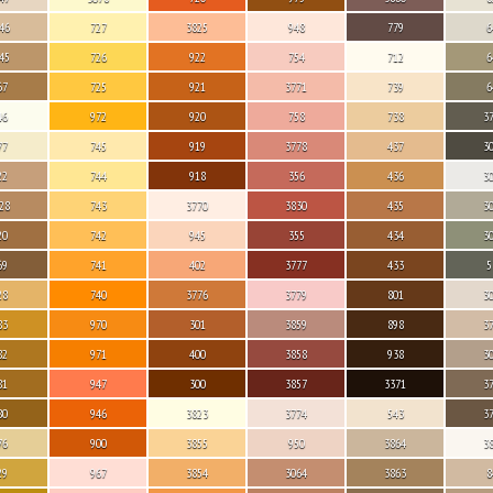
46
727
3825
948
779
6
45
726
922
754
712
6
67
725
921
3771
739
6
46
972
920
758
738
3
77
745
919
3778
437
3
22
744
918
356
436
3
28
743
3770
3830
435
3
20
742
945
355
434
3
69
741
402
3777
433
5
28
740
3776
3779
801
3
83
970
301
3859
898
3
82
971
400
3858
938
3
81
947
300
3857
3371
3
80
946
3823
3774
543
3
76
900
3855
950
3864
3
29
967
3854
3064
3863
8