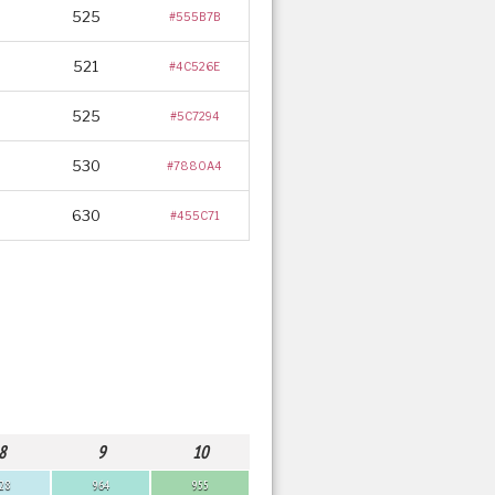
525
#555B7B
521
#4C526E
525
#5C7294
530
#7880A4
630
#455C71
8
9
10
28
964
955