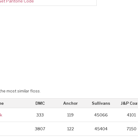
Get Pantone Code
the most similar floss.
me
DMC
Anchor
Sullivans
J&P Coa
rk
333
119
45066
4101
3807
122
45404
7150