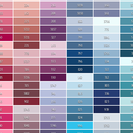
54
224
210
3839
160
3
33
152
209
3838
161
5
31
223
208
800
3756
5
50
3722
3837
809
775
3
50
3721
327
799
3841
5
89
221
153
798
3325
3
88
778
554
797
3755
3
87
3727
553
796
334
7
03
316
552
820
322
3
85
3726
550
162
312
8
05
315
3747
827
803
8
04
3802
341
813
336
3
03
902
156
826
823
3
02
3743
340
825
939
5
01
3042
155
824
3753
5
00
3041
3746
996
3752
3