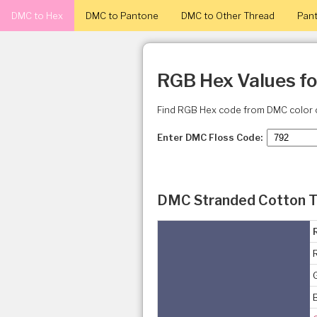
DMC to Hex
DMC to Pantone
DMC to Other Thread
Pant
RGB Hex Values f
Find RGB Hex code from DMC color 
Enter DMC Floss Code:
DMC Stranded Cotton T