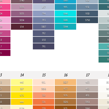
06
3740
333
3843
932
3
05
3836
157
995
931
3
04
3835
794
3846
930
9
09
3834
793
3845
3750
9
08
154
3807
3844
9
07
792
3
18
158
9
17
791
3
15
3
3
3
14
15
16
17
13
445
951
3827
453
B5
12
307
3856
977
452
Wh
11
973
722
976
451
3
10
444
721
3826
3861
E
47
3078
720
975
3860
8