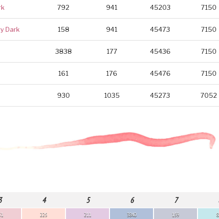
rk
792
941
45203
7150
ry Dark
158
941
45473
7150
3838
177
45436
7150
161
176
45476
7150
930
1035
45273
7052
3
4
5
6
7
51
225
211
3840
159
8