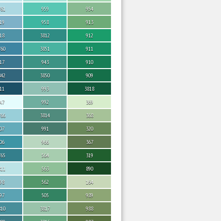
761
959
954
19
958
913
18
3812
912
760
3851
911
17
943
910
842
3850
909
11
993
3818
47
992
369
766
3814
368
07
991
320
06
966
367
765
564
319
811
563
890
98
562
164
97
505
989
810
3817
988