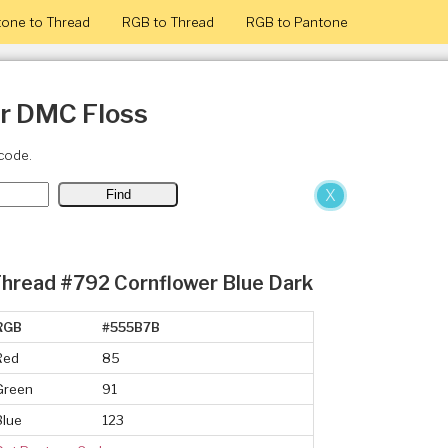
one to Thread
RGB to Thread
RGB to Pantone
or DMC Floss
code.
X
hread #792 Cornflower Blue Dark
RGB
#555B7B
Red
85
Green
91
Blue
123