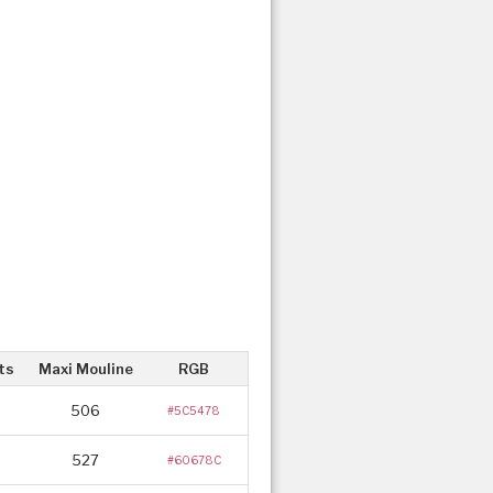
ts
Maxi Mouline
RGB
506
#5C5478
527
#60678C