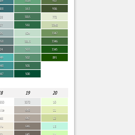
809
3816
987
808
163
986
28
3815
772
27
561
3348
26
504
3347
768
3813
3346
24
503
3345
849
502
895
848
501
847
500
18
19
20
200
3072
10
ite
648
11
865
647
12
cru
646
13
22
645
14