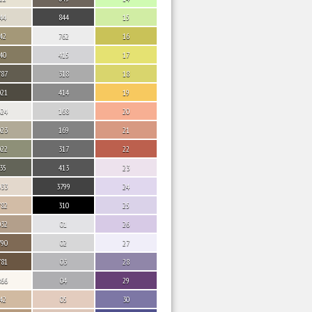
44
844
15
42
762
16
40
415
17
787
318
18
021
414
19
024
168
20
023
169
21
022
317
22
35
413
23
033
3799
24
782
310
25
032
01
26
790
02
27
781
03
28
866
04
29
42
05
30