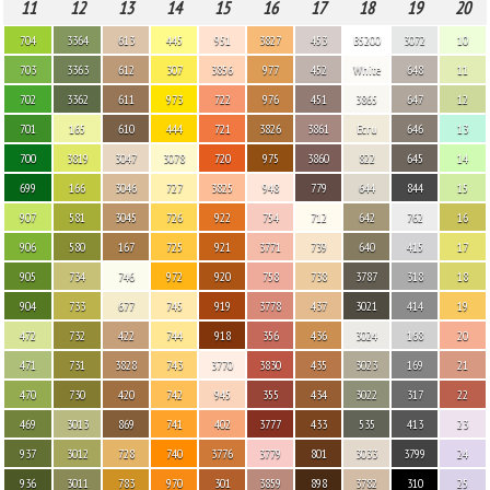
11
12
13
14
15
16
17
18
19
20
704
3364
613
445
951
3827
453
B5200
3072
10
703
3363
612
307
3856
977
452
White
648
11
702
3362
611
973
722
976
451
3865
647
12
701
165
610
444
721
3826
3861
Ecru
646
13
700
3819
3047
3078
720
975
3860
822
645
14
699
166
3046
727
3825
948
779
644
844
15
907
581
3045
726
922
754
712
642
762
16
906
580
167
725
921
3771
739
640
415
17
905
734
746
972
920
758
738
3787
318
18
904
733
677
745
919
3778
437
3021
414
19
472
732
422
744
918
356
436
3024
168
20
471
731
3828
743
3770
3830
435
3023
169
21
470
730
420
742
945
355
434
3022
317
22
469
3013
869
741
402
3777
433
535
413
23
937
3012
728
740
3776
3779
801
3033
3799
24
936
3011
783
970
301
3859
898
3782
310
25