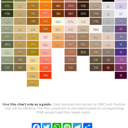
935
372
782
971
400
3858
938
3032
01
26
934
371
781
947
300
3857
3371
3790
02
27
523
370
780
946
3823
3774
543
3781
03
28
3053
834
676
900
3855
950
3864
3866
04
29
3052
833
729
967
3854
3064
3863
842
05
30
3051
832
680
3824
3853
407
3862
841
06
31
524
831
3829
3341
3773
3031
840
07
32
522
830
3822
3340
3772
839
08
33
520
829
3821
608
632
838
09
34
3820
606
35
3852
Use this chart only as a guide.
Color samples and names for DMC and Pantone
may not be identical. The Hex conversion is calculated based on corresponding
RGB values to get the closest match.
Facebook
Twitter
WhatsApp
Line
Telegram
Share