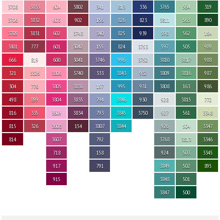
3708
3833
604
3802
341
813
336
3765
564
319
3706
3832
603
902
156
826
823
3811
563
890
3705
3831
602
3743
340
825
939
598
562
164
3801
777
601
3042
155
824
3753
597
505
989
666
819
600
3041
3746
996
3752
3810
3817
988
321
3326
3806
3740
333
3843
932
3809
3816
987
304
776
3805
3836
157
995
931
3808
163
986
498
899
3804
3835
794
3846
930
928
3815
772
816
335
3609
3834
793
3845
3750
927
561
3348
815
326
3608
154
3807
3844
926
504
3347
814
3607
792
3768
3813
3346
718
158
924
503
3345
917
791
3849
502
895
915
3848
501
3847
500