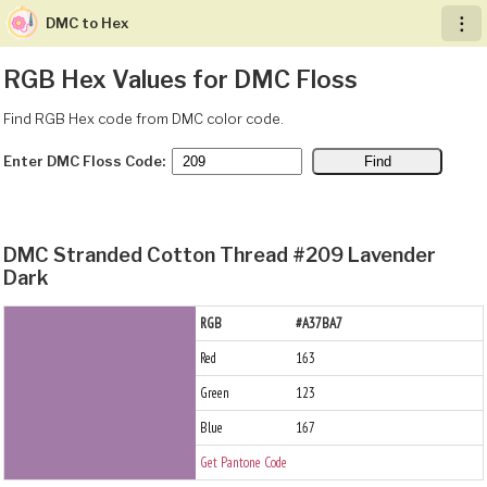
DMC to Hex
︙
RGB Hex Values for DMC Floss
Find RGB Hex code from DMC color code.
Enter DMC Floss Code:
DMC Stranded Cotton Thread #209 Lavender
Dark
RGB
#A37BA7
Red
163
Green
123
Blue
167
Get Pantone Code