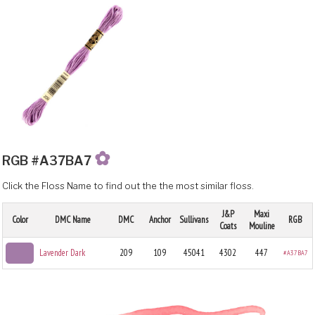
✿
RGB #A37BA7
Click the Floss Name to find out the the most similar floss.
J&P
Maxi
Color
DMC Name
DMC
Anchor
Sullivans
RGB
Coats
Mouline
Lavender Dark
209
109
45041
4302
447
#A37BA7