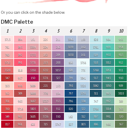
Or you can click on the shade below.
DMC Palette
1
2
3
4
5
6
7
8
9
10
3713
894
151
225
211
3840
159
828
964
955
761
893
3354
224
210
3839
160
3761
959
954
760
892
3733
152
209
3838
161
519
958
913
3712
891
3731
223
208
800
3756
518
3812
912
3328
818
3350
3722
3837
809
775
3760
3851
911
347
957
150
3721
327
799
3841
517
943
910
353
956
3689
221
153
798
3325
3842
3850
909
352
309
3688
778
554
797
3755
311
993
3818
351
963
3687
3727
553
796
334
747
992
369
350
3716
3803
316
552
820
322
3766
3814
368
349
962
3685
3726
550
162
312
807
991
320
817
961
605
315
3747
827
803
806
966
367