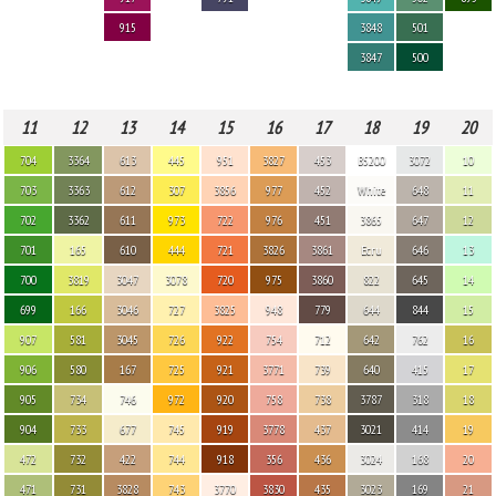
915
3848
501
3847
500
11
12
13
14
15
16
17
18
19
20
704
3364
613
445
951
3827
453
B5200
3072
10
703
3363
612
307
3856
977
452
White
648
11
702
3362
611
973
722
976
451
3865
647
12
701
165
610
444
721
3826
3861
Ecru
646
13
700
3819
3047
3078
720
975
3860
822
645
14
699
166
3046
727
3825
948
779
644
844
15
907
581
3045
726
922
754
712
642
762
16
906
580
167
725
921
3771
739
640
415
17
905
734
746
972
920
758
738
3787
318
18
904
733
677
745
919
3778
437
3021
414
19
472
732
422
744
918
356
436
3024
168
20
471
731
3828
743
3770
3830
435
3023
169
21