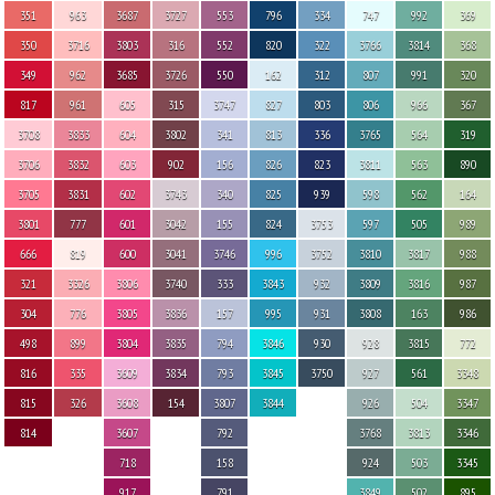
351
963
3687
3727
553
796
334
747
992
369
350
3716
3803
316
552
820
322
3766
3814
368
349
962
3685
3726
550
162
312
807
991
320
817
961
605
315
3747
827
803
806
966
367
3708
3833
604
3802
341
813
336
3765
564
319
3706
3832
603
902
156
826
823
3811
563
890
3705
3831
602
3743
340
825
939
598
562
164
3801
777
601
3042
155
824
3753
597
505
989
666
819
600
3041
3746
996
3752
3810
3817
988
321
3326
3806
3740
333
3843
932
3809
3816
987
304
776
3805
3836
157
995
931
3808
163
986
498
899
3804
3835
794
3846
930
928
3815
772
816
335
3609
3834
793
3845
3750
927
561
3348
815
326
3608
154
3807
3844
926
504
3347
814
3607
792
3768
3813
3346
718
158
924
503
3345
917
791
3849
502
895