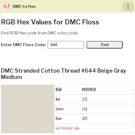
DMC to Hex
︙
RGB Hex Values for DMC Floss
Find RGB Hex code from DMC color code.
Enter DMC Floss Code:
DMC Stranded Cotton Thread #644 Beige Gray
Medium
RGB
#DDD8CB
Red
221
Green
216
Blue
203
Get Pantone Code