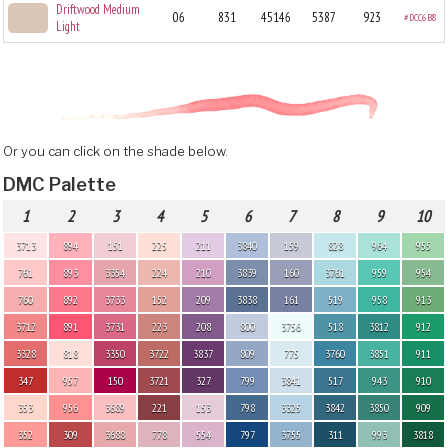
Driftwood Medium
06
831
45146
5387
923
#DCC6B8
Light
Or you can click on the shade below.
DMC Palette
1
2
3
4
5
6
7
8
9
10
3713
894
151
225
211
3840
159
828
964
955
761
893
3354
224
210
3839
160
3761
959
954
760
892
3733
152
209
3838
161
519
958
913
3712
891
3731
223
208
800
3756
518
3812
912
3328
818
3350
3722
3837
809
775
3760
3851
911
347
957
150
3721
327
799
3841
517
943
910
353
956
3689
221
153
798
3325
3842
3850
909
352
309
3688
778
554
797
3755
311
993
3818