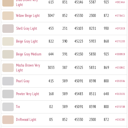
613
831
45146
5387
923
#DCC4AA
Light
Yellow Beige Light
3047
852
45330
2300
872
#E7D6C1
Shell Gray Light
453
231
45103
8231
930
#D7CECB
Beige Gray Light
822
390
45223
5933
868
#E7E2D3
Beige Gray Medium
644
391
45150
5830
923
#DDD8CB
Mocha Brown Very
3033
387
45325
5831
869
#E3D8CC
Light
Pearl Gray
415
389
45091
8398
800
#D3D3D6
Pewter Very Light
168
389
45483
8511
648
#D1D1D1
Tin
02
389
45091
8398
800
#D7D7D8
Driftwood Light
05
852
45330
2300
872
#E3CCBE