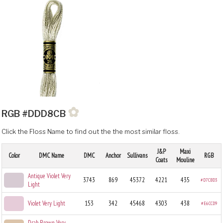
✿
RGB #DDD8CB
Click the Floss Name to find out the the most similar floss.
J&P
Maxi
Color
DMC Name
DMC
Anchor
Sullivans
RGB
Coats
Mouline
Antique Violet Very
3743
869
45372
4221
435
#D7CBD3
Light
Violet Very Light
153
342
45468
4303
438
#E6CCD9
Drab Brown Very