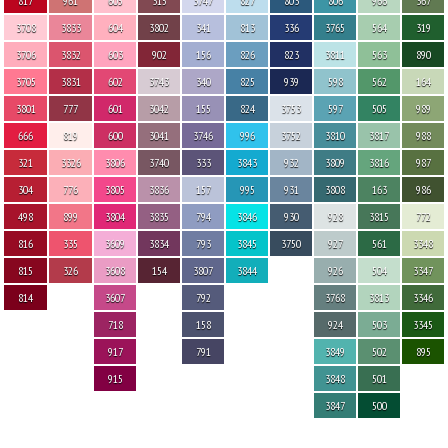
817
961
605
315
3747
827
803
806
966
367
3708
3833
604
3802
341
813
336
3765
564
319
3706
3832
603
902
156
826
823
3811
563
890
3705
3831
602
3743
340
825
939
598
562
164
3801
777
601
3042
155
824
3753
597
505
989
666
819
600
3041
3746
996
3752
3810
3817
988
321
3326
3806
3740
333
3843
932
3809
3816
987
304
776
3805
3836
157
995
931
3808
163
986
498
899
3804
3835
794
3846
930
928
3815
772
816
335
3609
3834
793
3845
3750
927
561
3348
815
326
3608
154
3807
3844
926
504
3347
814
3607
792
3768
3813
3346
718
158
924
503
3345
917
791
3849
502
895
915
3848
501
3847
500