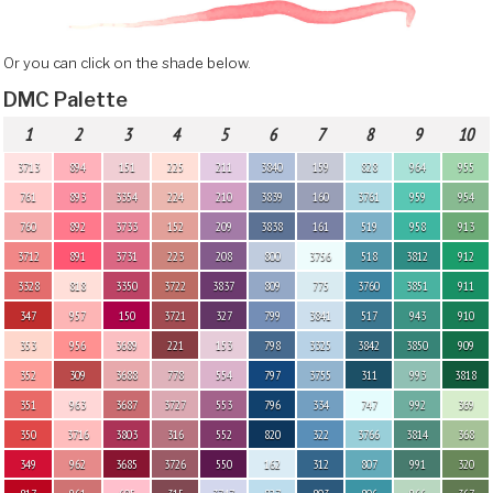
Or you can click on the shade below.
DMC Palette
1
2
3
4
5
6
7
8
9
10
3713
894
151
225
211
3840
159
828
964
955
761
893
3354
224
210
3839
160
3761
959
954
760
892
3733
152
209
3838
161
519
958
913
3712
891
3731
223
208
800
3756
518
3812
912
3328
818
3350
3722
3837
809
775
3760
3851
911
347
957
150
3721
327
799
3841
517
943
910
353
956
3689
221
153
798
3325
3842
3850
909
352
309
3688
778
554
797
3755
311
993
3818
351
963
3687
3727
553
796
334
747
992
369
350
3716
3803
316
552
820
322
3766
3814
368
349
962
3685
3726
550
162
312
807
991
320