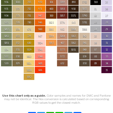
936
3011
783
970
301
3859
898
3782
310
25
935
372
782
971
400
3858
938
3032
01
26
934
371
781
947
300
3857
3371
3790
02
27
523
370
780
946
3823
3774
543
3781
03
28
3053
834
676
900
3855
950
3864
3866
04
29
3052
833
729
967
3854
3064
3863
842
05
30
3051
832
680
3824
3853
407
3862
841
06
31
524
831
3829
3341
3773
3031
840
07
32
522
830
3822
3340
3772
839
08
33
520
829
3821
608
632
838
09
34
3820
606
35
3852
Use this chart only as a guide.
Color samples and names for DMC and Pantone
may not be identical. The Hex conversion is calculated based on corresponding
RGB values to get the closest match.