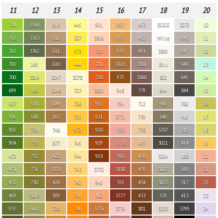
11
12
13
14
15
16
17
18
19
20
704
3364
613
445
951
3827
453
B5200
3072
10
703
3363
612
307
3856
977
452
White
648
11
702
3362
611
973
722
976
451
3865
647
12
701
165
610
444
721
3826
3861
Ecru
646
13
700
3819
3047
3078
720
975
3860
822
645
14
699
166
3046
727
3825
948
779
644
844
15
907
581
3045
726
922
754
712
642
762
16
906
580
167
725
921
3771
739
640
415
17
905
734
746
972
920
758
738
3787
318
18
904
733
677
745
919
3778
437
3021
414
19
472
732
422
744
918
356
436
3024
168
20
471
731
3828
743
3770
3830
435
3023
169
21
470
730
420
742
945
355
434
3022
317
22
469
3013
869
741
402
3777
433
535
413
23
937
3012
728
740
3776
3779
801
3033
3799
24