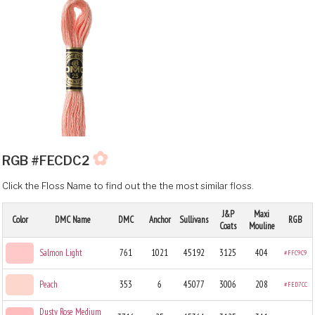
✿
RGB #FECDC2
Click the Floss Name to find out the the most similar floss.
J&P
Maxi
Color
DMC Name
DMC
Anchor
Sullivans
RGB
Coats
Mouline
Salmon Light
761
1021
45192
3125
404
#FFC9C9
Peach
353
6
45077
3006
208
#FED7CC
Dusty Rose Medium