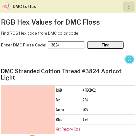
DMC to Hex
︙
RGB Hex Values for DMC Floss
Find RGB Hex code from DMC color code.
Enter DMC Floss Code:
X
DMC Stranded Cotton Thread #3824 Apricot
Light
RGB
#FECDC2
Red
254
Green
205
Blue
194
Get Pantone Code