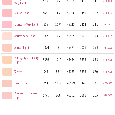
3716
25
45364
3125
341
#FFBDBD
Very Light
Mauve Light
3689
49
45358
3150
362
#FBBFC2
Cranberry Very Light
605
1094
45140
3151
341
#FFC0CD
Apricot Very Light
967
23
45495
3006
208
#FFDED5
Apricot Light
3824
8
45421
3006
259
#FECDC2
Mahogany Ultra Very
3856
1010
45454
3335
838
#FFD3B5
Light
Tawny
945
881
45283
3335
870
#FBD5BB
Peach Light
754
1012
45189
3146
271
#F7CBBF
Rosewood Ultra Very
3779
868
45392
3868
265
#F8CAC8
Light