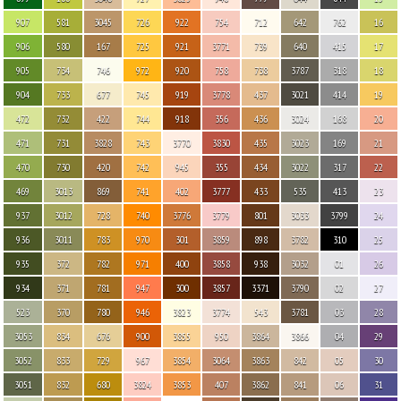
907
581
3045
726
922
754
712
642
762
16
906
580
167
725
921
3771
739
640
415
17
905
734
746
972
920
758
738
3787
318
18
904
733
677
745
919
3778
437
3021
414
19
472
732
422
744
918
356
436
3024
168
20
471
731
3828
743
3770
3830
435
3023
169
21
470
730
420
742
945
355
434
3022
317
22
469
3013
869
741
402
3777
433
535
413
23
937
3012
728
740
3776
3779
801
3033
3799
24
936
3011
783
970
301
3859
898
3782
310
25
935
372
782
971
400
3858
938
3032
01
26
934
371
781
947
300
3857
3371
3790
02
27
523
370
780
946
3823
3774
543
3781
03
28
3053
834
676
900
3855
950
3864
3866
04
29
3052
833
729
967
3854
3064
3863
842
05
30
3051
832
680
3824
3853
407
3862
841
06
31