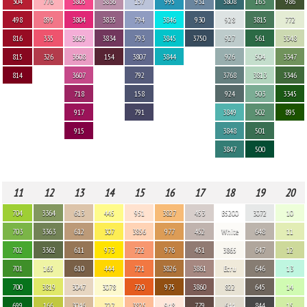
304
776
3805
3836
157
995
931
3808
163
986
498
899
3804
3835
794
3846
930
928
3815
772
816
335
3609
3834
793
3845
3750
927
561
3348
815
326
3608
154
3807
3844
926
504
3347
814
3607
792
3768
3813
3346
718
158
924
503
3345
917
791
3849
502
895
915
3848
501
3847
500
11
12
13
14
15
16
17
18
19
20
704
3364
613
445
951
3827
453
B5200
3072
10
703
3363
612
307
3856
977
452
White
648
11
702
3362
611
973
722
976
451
3865
647
12
701
165
610
444
721
3826
3861
Ecru
646
13
700
3819
3047
3078
720
975
3860
822
645
14
699
166
3046
727
3825
948
779
644
844
15