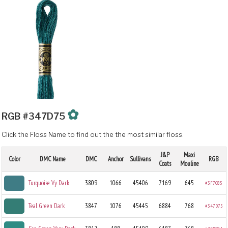
✿
RGB #347D75
Click the Floss Name to find out the the most similar floss.
J&P
Maxi
Color
DMC Name
DMC
Anchor
Sullivans
RGB
Coats
Mouline
Turquoise Vy Dark
3809
1066
45406
7169
645
#3F7C85
Teal Green Dark
3847
1076
45445
6884
768
#347D75