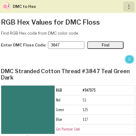
DMC to Hex
︙
RGB Hex Values for DMC Floss
Find RGB Hex code from DMC color code.
Enter DMC Floss Code:
X
DMC Stranded Cotton Thread #3847 Teal Green
Dark
RGB
#347D75
Red
52
Green
125
Blue
117
Get Pantone Code