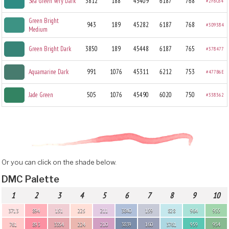
Sea Green Very Dark
3812
188
45409
6187
768
#2F8C84
Green Bright
943
189
45282
6187
768
#3D9384
Medium
Green Bright Dark
3850
189
45448
6187
765
#378477
Aquamarine Dark
991
1076
45311
6212
753
#477B6E
Jade Green
505
1076
45490
6020
750
#338362
Or you can click on the shade below.
DMC Palette
1
2
3
4
5
6
7
8
9
10
3713
894
151
225
211
3840
159
828
964
955
761
893
3354
224
210
3839
160
3761
959
954