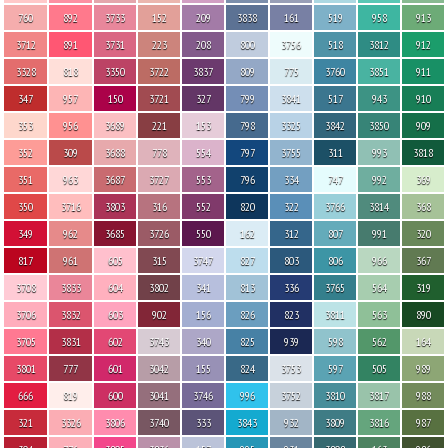
760
892
3733
152
209
3838
161
519
958
913
3712
891
3731
223
208
800
3756
518
3812
912
3328
818
3350
3722
3837
809
775
3760
3851
911
347
957
150
3721
327
799
3841
517
943
910
353
956
3689
221
153
798
3325
3842
3850
909
352
309
3688
778
554
797
3755
311
993
3818
351
963
3687
3727
553
796
334
747
992
369
350
3716
3803
316
552
820
322
3766
3814
368
349
962
3685
3726
550
162
312
807
991
320
817
961
605
315
3747
827
803
806
966
367
3708
3833
604
3802
341
813
336
3765
564
319
3706
3832
603
902
156
826
823
3811
563
890
3705
3831
602
3743
340
825
939
598
562
164
3801
777
601
3042
155
824
3753
597
505
989
666
819
600
3041
3746
996
3752
3810
3817
988
321
3326
3806
3740
333
3843
932
3809
3816
987