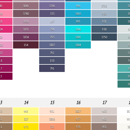
00
3041
3746
996
3752
3
06
3740
333
3843
932
3
05
3836
157
995
931
3
04
3835
794
3846
930
9
09
3834
793
3845
3750
9
08
154
3807
3844
9
07
792
3
18
158
9
17
791
3
15
3
3
3
14
15
16
17
13
445
951
3827
453
B5
12
307
3856
977
452
Wh
11
973
722
976
451
3