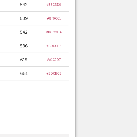
542
#BBC3D9
539
#8F9CC1
542
#B0C0DA
536
#C0CCDE
619
#A1C2D7
651
#BDCBCB