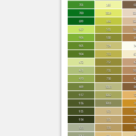
701
165
6
700
3819
30
699
166
30
907
581
30
906
580
1
905
734
7
904
733
6
472
732
4
471
731
38
470
730
4
469
3013
8
937
3012
7
936
3011
7
935
372
7
934
371
7
523
370
7
3053
834
6