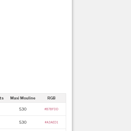
ts
Maxi Mouline
RGB
530
#B7BFDD
530
#A3AED1