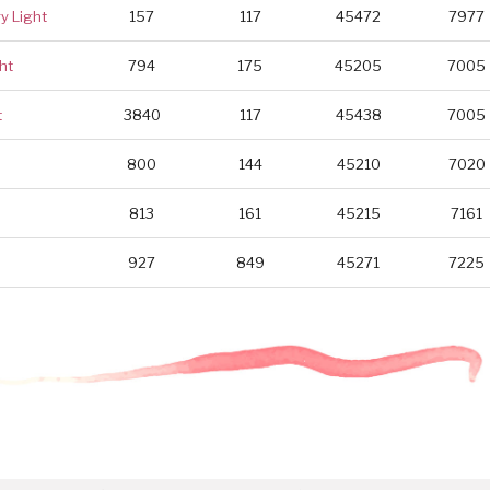
y Light
157
117
45472
7977
ht
794
175
45205
7005
t
3840
117
45438
7005
800
144
45210
7020
813
161
45215
7161
927
849
45271
7225