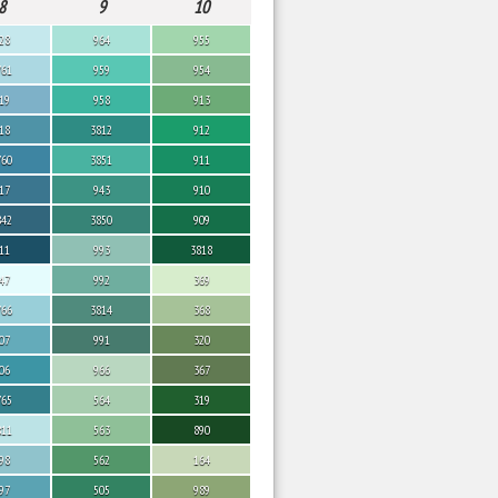
8
9
10
28
964
955
761
959
954
19
958
913
18
3812
912
760
3851
911
17
943
910
842
3850
909
11
993
3818
47
992
369
766
3814
368
07
991
320
06
966
367
765
564
319
811
563
890
98
562
164
97
505
989