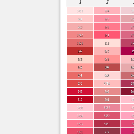
1
2
3713
894
1
761
893
33
760
892
37
3712
891
37
3328
818
33
347
957
1
353
956
36
352
309
36
351
963
36
350
3716
38
349
962
36
817
961
6
3708
3833
6
3706
3832
6
3705
3831
6
3801
777
6