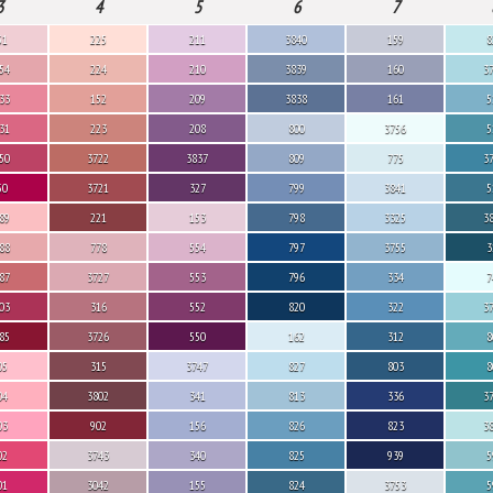
3
4
5
6
7
51
225
211
3840
159
8
54
224
210
3839
160
3
33
152
209
3838
161
5
31
223
208
800
3756
5
50
3722
3837
809
775
3
50
3721
327
799
3841
5
89
221
153
798
3325
3
88
778
554
797
3755
3
87
3727
553
796
334
7
03
316
552
820
322
3
85
3726
550
162
312
8
05
315
3747
827
803
8
04
3802
341
813
336
3
03
902
156
826
823
3
02
3743
340
825
939
5
01
3042
155
824
3753
5