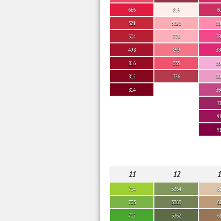
666
819
6
321
3326
38
304
776
38
498
899
38
816
335
36
815
326
36
814
36
7
9
9
11
12
1
704
3364
6
703
3363
6
702
3362
6