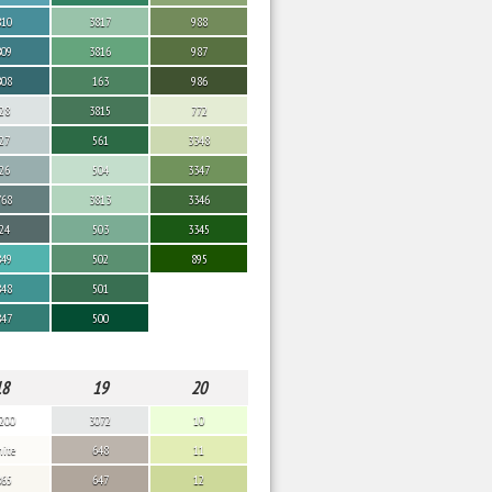
810
3817
988
809
3816
987
808
163
986
28
3815
772
27
561
3348
26
504
3347
768
3813
3346
24
503
3345
849
502
895
848
501
847
500
18
19
20
200
3072
10
ite
648
11
865
647
12