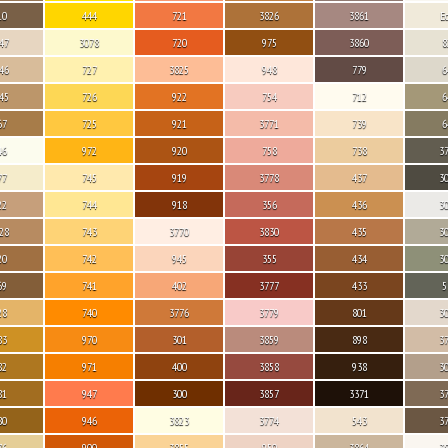
10
444
721
3826
3861
E
47
3078
720
975
3860
8
46
727
3825
948
779
6
45
726
922
754
712
6
67
725
921
3771
739
6
46
972
920
758
738
3
77
745
919
3778
437
3
22
744
918
356
436
3
28
743
3770
3830
435
3
20
742
945
355
434
3
69
741
402
3777
433
5
28
740
3776
3779
801
3
83
970
301
3859
898
3
82
971
400
3858
938
3
81
947
300
3857
3371
3
80
946
3823
3774
543
3
76
900
3855
950
3864
3