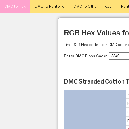
DMC to Hex
DMC to Pantone
DMC to Other Thread
Pant
RGB Hex Values f
Find RGB Hex code from DMC color 
Enter DMC Floss Code:
DMC Stranded Cotton T