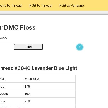
one to Thread
RGB to Thread
RGB to Pantone
or DMC Floss
code.
X
hread #3840 Lavender Blue Light
RGB
#B0C0DA
Red
176
Green
192
Blue
218