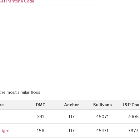
Get Pantone Code
the most similar floss.
me
DMC
Anchor
Sullivans
J&P Coa
341
117
45071
7005
Light
156
117
45471
7977