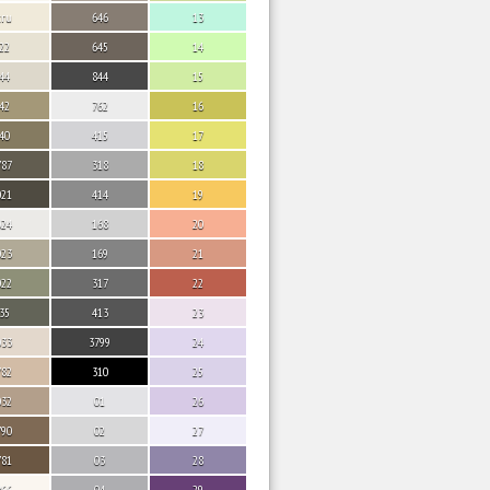
cru
646
13
22
645
14
44
844
15
42
762
16
40
415
17
787
318
18
021
414
19
024
168
20
023
169
21
022
317
22
35
413
23
033
3799
24
782
310
25
032
01
26
790
02
27
781
03
28
866
04
29