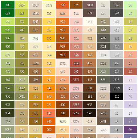
700
3819
3047
3078
720
975
3860
822
645
14
699
166
3046
727
3825
948
779
644
844
15
907
581
3045
726
922
754
712
642
762
16
906
580
167
725
921
3771
739
640
415
17
905
734
746
972
920
758
738
3787
318
18
904
733
677
745
919
3778
437
3021
414
19
472
732
422
744
918
356
436
3024
168
20
471
731
3828
743
3770
3830
435
3023
169
21
470
730
420
742
945
355
434
3022
317
22
469
3013
869
741
402
3777
433
535
413
23
937
3012
728
740
3776
3779
801
3033
3799
24
936
3011
783
970
301
3859
898
3782
310
25
935
372
782
971
400
3858
938
3032
01
26
934
371
781
947
300
3857
3371
3790
02
27
523
370
780
946
3823
3774
543
3781
03
28
3053
834
676
900
3855
950
3864
3866
04
29
3052
833
729
967
3854
3064
3863
842
05
30