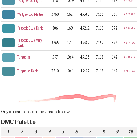
Wedgewood Light
518
1039
45115
7161
572
#4F93A7
Wedgewood Medium
3760
162
45380
7161
569
#3E85A2
Peacock Blue Dark
806
169
45212
7169
572
#3D95A5
Peacock Blue Very
3765
170
45382
7162
572
#347F8C
Dark
Turquoise
597
1064
45133
7168
642
#5BA3B3
Turquoise Dark
3810
1066
45407
7168
642
#488E9A
Or you can click on the shade below.
DMC Palette
1
2
3
4
5
6
7
8
9
10