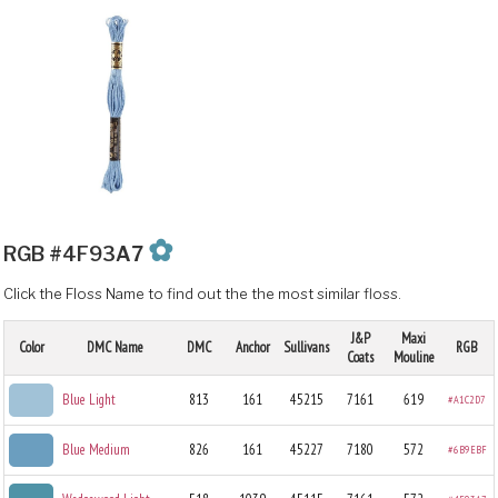
✿
RGB #4F93A7
Click the Floss Name to find out the the most similar floss.
J&P
Maxi
Color
DMC Name
DMC
Anchor
Sullivans
RGB
Coats
Mouline
Blue Light
813
161
45215
7161
619
#A1C2D7
Blue Medium
826
161
45227
7180
572
#6B9EBF