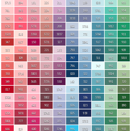
3713
894
151
225
211
3840
159
828
964
955
761
893
3354
224
210
3839
160
3761
959
954
760
892
3733
152
209
3838
161
519
958
913
3712
891
3731
223
208
800
3756
518
3812
912
3328
818
3350
3722
3837
809
775
3760
3851
911
347
957
150
3721
327
799
3841
517
943
910
353
956
3689
221
153
798
3325
3842
3850
909
352
309
3688
778
554
797
3755
311
993
3818
351
963
3687
3727
553
796
334
747
992
369
350
3716
3803
316
552
820
322
3766
3814
368
349
962
3685
3726
550
162
312
807
991
320
817
961
605
315
3747
827
803
806
966
367
3708
3833
604
3802
341
813
336
3765
564
319
3706
3832
603
902
156
826
823
3811
563
890
3705
3831
602
3743
340
825
939
598
562
164
3801
777
601
3042
155
824
3753
597
505
989
666
819
600
3041
3746
996
3752
3810
3817
988