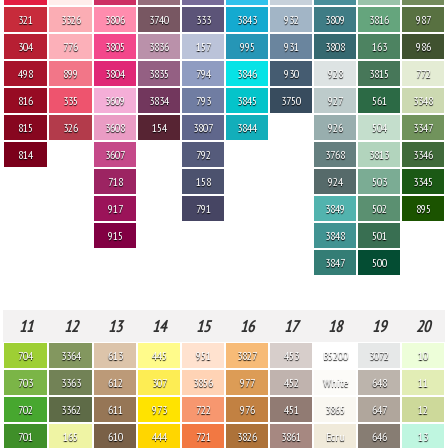
321
3326
3806
3740
333
3843
932
3809
3816
987
304
776
3805
3836
157
995
931
3808
163
986
498
899
3804
3835
794
3846
930
928
3815
772
816
335
3609
3834
793
3845
3750
927
561
3348
815
326
3608
154
3807
3844
926
504
3347
814
3607
792
3768
3813
3346
718
158
924
503
3345
917
791
3849
502
895
915
3848
501
3847
500
11
12
13
14
15
16
17
18
19
20
704
3364
613
445
951
3827
453
B5200
3072
10
703
3363
612
307
3856
977
452
White
648
11
702
3362
611
973
722
976
451
3865
647
12
701
165
610
444
721
3826
3861
Ecru
646
13