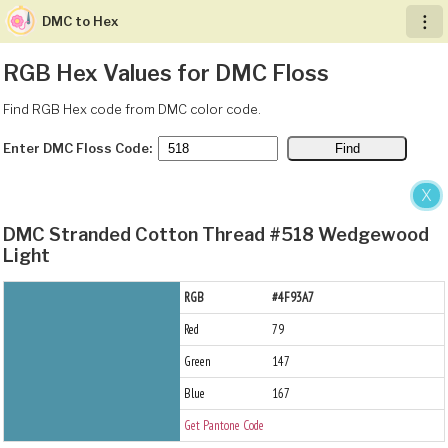
DMC to Hex
︙
RGB Hex Values for DMC Floss
Find RGB Hex code from DMC color code.
Enter DMC Floss Code:
X
DMC Stranded Cotton Thread #518 Wedgewood
Light
RGB
#4F93A7
Red
79
Green
147
Blue
167
Get Pantone Code