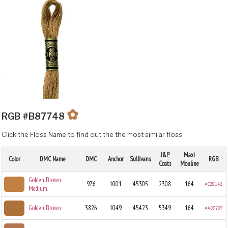
✿
RGB #B87748
Click the Floss Name to find out the the most similar floss.
J&P
Maxi
Color
DMC Name
DMC
Anchor
Sullivans
RGB
Coats
Mouline
Golden Brown
976
1001
45305
2308
164
#C28142
Medium
Golden Brown
3826
1049
45423
5349
164
#AD7239