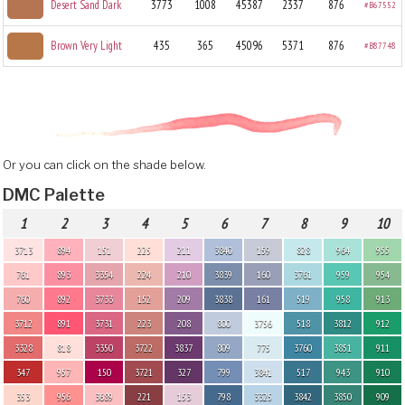
Desert Sand Dark
3773
1008
45387
2337
876
#B67552
Brown Very Light
435
365
45096
5371
876
#B87748
Or you can click on the shade below.
DMC Palette
1
2
3
4
5
6
7
8
9
10
3713
894
151
225
211
3840
159
828
964
955
761
893
3354
224
210
3839
160
3761
959
954
760
892
3733
152
209
3838
161
519
958
913
3712
891
3731
223
208
800
3756
518
3812
912
3328
818
3350
3722
3837
809
775
3760
3851
911
347
957
150
3721
327
799
3841
517
943
910
353
956
3689
221
153
798
3325
3842
3850
909