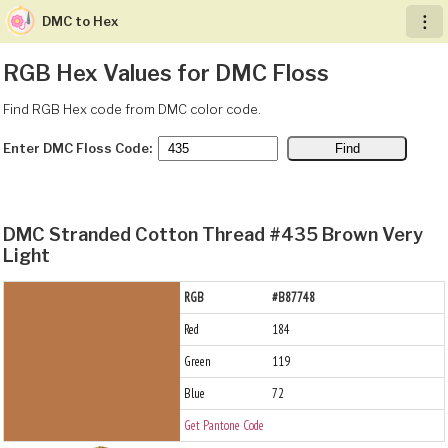
DMC to Hex
︙
RGB Hex Values for DMC Floss
Find RGB Hex code from DMC color code.
Enter DMC Floss Code:
DMC Stranded Cotton Thread #435 Brown Very
Light
RGB
#B87748
Red
184
Green
119
Blue
72
Get Pantone Code