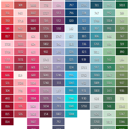
352
309
3688
778
554
797
3755
311
993
3818
351
963
3687
3727
553
796
334
747
992
369
350
3716
3803
316
552
820
322
3766
3814
368
349
962
3685
3726
550
162
312
807
991
320
817
961
605
315
3747
827
803
806
966
367
3708
3833
604
3802
341
813
336
3765
564
319
3706
3832
603
902
156
826
823
3811
563
890
3705
3831
602
3743
340
825
939
598
562
164
3801
777
601
3042
155
824
3753
597
505
989
666
819
600
3041
3746
996
3752
3810
3817
988
321
3326
3806
3740
333
3843
932
3809
3816
987
304
776
3805
3836
157
995
931
3808
163
986
498
899
3804
3835
794
3846
930
928
3815
772
816
335
3609
3834
793
3845
3750
927
561
3348
815
326
3608
154
3807
3844
926
504
3347
814
3607
792
3768
3813
3346