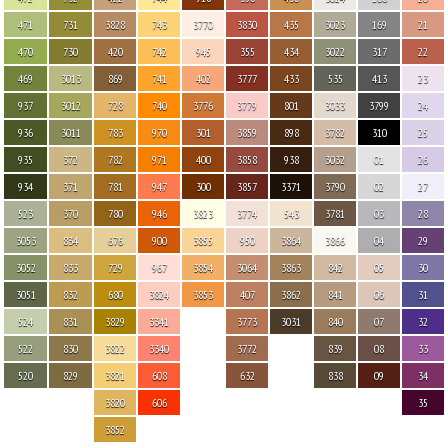
471
731
3828
743
3770
3830
435
3023
169
21
470
730
420
742
945
355
434
3022
317
22
469
3013
869
741
402
3777
433
535
413
23
937
3012
728
740
3776
3779
801
3033
3799
24
936
3011
783
970
301
3859
898
3782
310
25
935
372
782
971
400
3858
938
3032
01
26
934
371
781
947
300
3857
3371
3790
02
27
523
370
780
946
3823
3774
543
3781
03
28
3053
834
676
900
3855
950
3864
3866
04
29
3052
833
729
967
3854
3064
3863
842
05
30
3051
832
680
3824
3853
407
3862
841
06
31
524
831
3829
3341
3773
3031
840
07
32
522
830
3822
3340
3772
839
08
33
520
829
3821
608
632
838
09
34
3820
606
35
3852