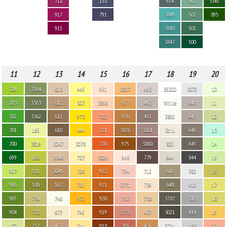
718
158
924
503
3345
917
791
3849
502
895
915
3848
501
3847
500
11
12
13
14
15
16
17
18
19
20
704
3364
613
445
951
3827
453
B5200
3072
10
703
3363
612
307
3856
977
452
White
648
11
702
3362
611
973
722
976
451
3865
647
12
701
165
610
444
721
3826
3861
Ecru
646
13
700
3819
3047
3078
720
975
3860
822
645
14
699
166
3046
727
3825
948
779
644
844
15
907
581
3045
726
922
754
712
642
762
16
906
580
167
725
921
3771
739
640
415
17
905
734
746
972
920
758
738
3787
318
18
904
733
677
745
919
3778
437
3021
414
19
472
732
422
744
918
356
436
3024
168
20