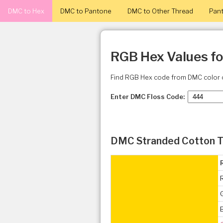
DMC to Hex
DMC to Pantone
DMC to Other Thread
Pant
RGB Hex Values f
Find RGB Hex code from DMC color 
Enter DMC Floss Code:
DMC Stranded Cotton 