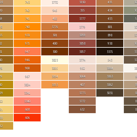
28
743
3770
3830
435
3
20
742
945
355
434
3
69
741
402
3777
433
5
28
740
3776
3779
801
3
83
970
301
3859
898
3
82
971
400
3858
938
3
81
947
300
3857
3371
3
80
946
3823
3774
543
3
76
900
3855
950
3864
3
29
967
3854
3064
3863
8
80
3824
3853
407
3862
8
29
3341
3773
3031
8
22
3340
3772
8
21
608
632
8
20
606
52