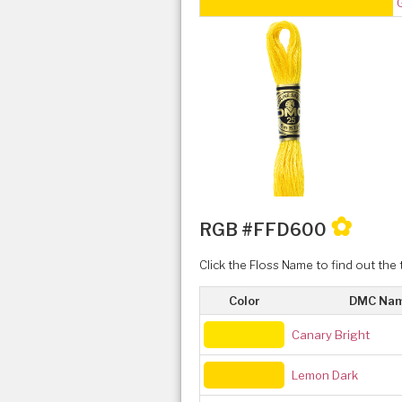
✿
RGB #FFD600
Click the Floss Name to find out the 
Color
DMC Na
Canary Bright
Lemon Dark