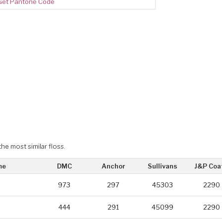
Get Pantone Code
the most similar floss.
me
DMC
Anchor
Sullivans
J&P Coa
973
297
45303
2290
444
291
45099
2290