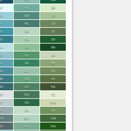
47
992
369
766
3814
368
07
991
320
06
966
367
765
564
319
811
563
890
98
562
164
97
505
989
810
3817
988
809
3816
987
808
163
986
28
3815
772
27
561
3348
26
504
3347
768
3813
3346
24
503
3345