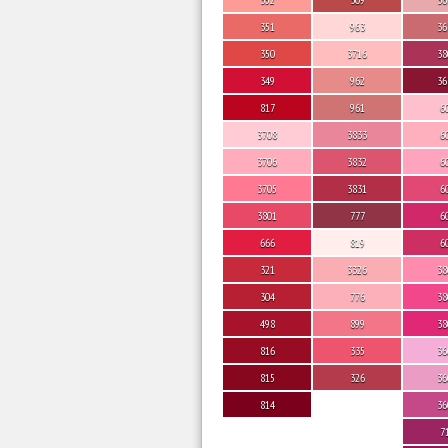
351
963
36
350
3716
38
349
962
36
817
961
6
3708
3833
6
3706
3832
6
3705
3831
6
3801
777
6
666
819
6
321
3326
38
304
776
38
498
899
38
816
335
36
815
326
36
814
36
7