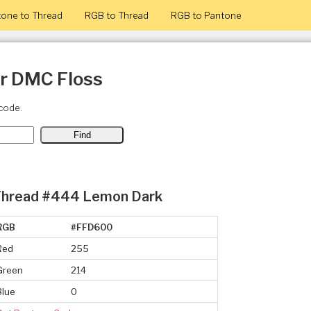
one to Thread
RGB to Thread
RGB to Pantone
or DMC Floss
code.
Thread #444 Lemon Dark
RGB
#FFD600
Red
255
Green
214
Blue
0