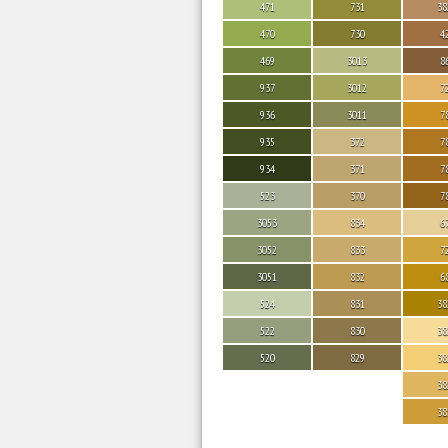
471
731
38
470
730
4
469
3013
8
937
3012
7
936
3011
7
935
372
7
934
371
7
523
370
7
3053
834
6
3052
833
7
3051
832
6
524
831
38
522
830
38
520
829
38
38
38