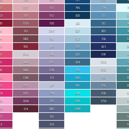
87
3727
553
796
334
7
03
316
552
820
322
3
85
3726
550
162
312
8
05
315
3747
827
803
8
04
3802
341
813
336
3
03
902
156
826
823
3
02
3743
340
825
939
5
01
3042
155
824
3753
5
00
3041
3746
996
3752
3
06
3740
333
3843
932
3
05
3836
157
995
931
3
04
3835
794
3846
930
9
09
3834
793
3845
3750
9
08
154
3807
3844
9
07
792
3
18
158
9