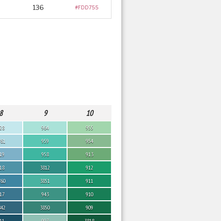
136
#FDD755
8
9
10
28
964
955
761
959
954
19
958
913
18
3812
912
760
3851
911
17
943
910
842
3850
909
11
993
3818