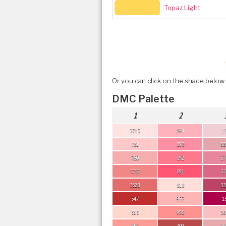
Topaz Light
Or you can click on the shade below.
DMC Palette
1
2
3713
894
1
761
893
33
760
892
37
3712
891
37
3328
818
33
347
957
1
353
956
36
352
309
36