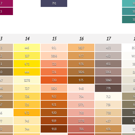
17
791
3
15
3
3
3
14
15
16
17
13
445
951
3827
453
B5
12
307
3856
977
452
Wh
11
973
722
976
451
3
10
444
721
3826
3861
E
47
3078
720
975
3860
8
46
727
3825
948
779
6
45
726
922
754
712
6
67
725
921
3771
739
6
46
972
920
758
738
3
77
745
919
3778
437
3
22
744
918
356
436
3