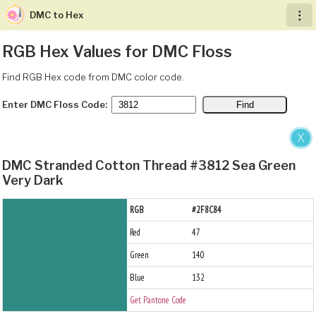
DMC to Hex
︙
RGB Hex Values for DMC Floss
Find RGB Hex code from DMC color code.
Enter DMC Floss Code:
X
DMC Stranded Cotton Thread #3812 Sea Green
Very Dark
RGB
#2F8C84
Red
47
Green
140
Blue
132
Get Pantone Code