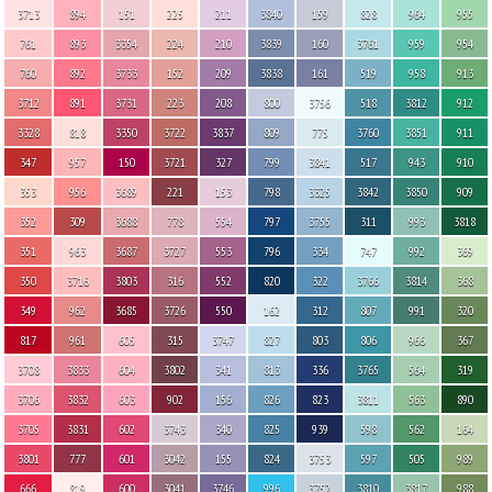
3713
894
151
225
211
3840
159
828
964
955
761
893
3354
224
210
3839
160
3761
959
954
760
892
3733
152
209
3838
161
519
958
913
3712
891
3731
223
208
800
3756
518
3812
912
3328
818
3350
3722
3837
809
775
3760
3851
911
347
957
150
3721
327
799
3841
517
943
910
353
956
3689
221
153
798
3325
3842
3850
909
352
309
3688
778
554
797
3755
311
993
3818
351
963
3687
3727
553
796
334
747
992
369
350
3716
3803
316
552
820
322
3766
3814
368
349
962
3685
3726
550
162
312
807
991
320
817
961
605
315
3747
827
803
806
966
367
3708
3833
604
3802
341
813
336
3765
564
319
3706
3832
603
902
156
826
823
3811
563
890
3705
3831
602
3743
340
825
939
598
562
164
3801
777
601
3042
155
824
3753
597
505
989
666
819
600
3041
3746
996
3752
3810
3817
988