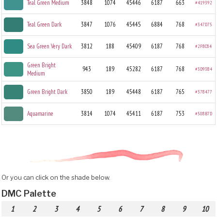
Teal Green Medium
3848
1074
45446
6187
663
#419392
Teal Green Dark
3847
1076
45445
6884
768
#347D75
Sea Green Very Dark
3812
188
45409
6187
768
#2F8C84
Green Bright
943
189
45282
6187
768
#3D9384
Medium
Green Bright Dark
3850
189
45448
6187
765
#378477
Aquamarine
3814
1074
45411
6187
753
#508B7D
Or you can click on the shade below.
DMC Palette
1
2
3
4
5
6
7
8
9
10