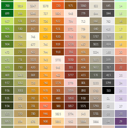
700
3819
3047
3078
720
975
3860
822
645
14
699
166
3046
727
3825
948
779
644
844
15
907
581
3045
726
922
754
712
642
762
16
906
580
167
725
921
3771
739
640
415
17
905
734
746
972
920
758
738
3787
318
18
904
733
677
745
919
3778
437
3021
414
19
472
732
422
744
918
356
436
3024
168
20
471
731
3828
743
3770
3830
435
3023
169
21
470
730
420
742
945
355
434
3022
317
22
469
3013
869
741
402
3777
433
535
413
23
937
3012
728
740
3776
3779
801
3033
3799
24
936
3011
783
970
301
3859
898
3782
310
25
935
372
782
971
400
3858
938
3032
01
26
934
371
781
947
300
3857
3371
3790
02
27
523
370
780
946
3823
3774
543
3781
03
28
3053
834
676
900
3855
950
3864
3866
04
29