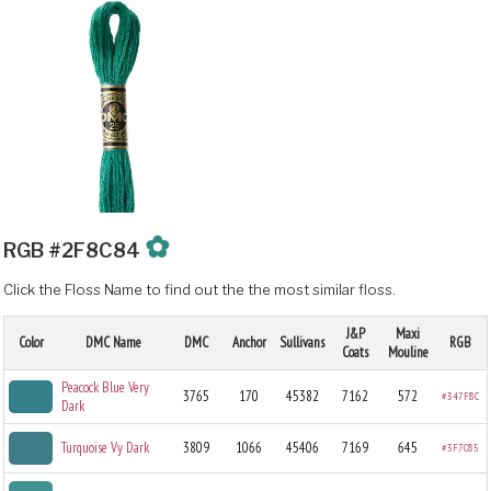
✿
RGB #2F8C84
Click the Floss Name to find out the the most similar floss.
J&P
Maxi
Color
DMC Name
DMC
Anchor
Sullivans
RGB
Coats
Mouline
Peacock Blue Very
3765
170
45382
7162
572
#347F8C
Dark
Turquoise Vy Dark
3809
1066
45406
7169
645
#3F7C85