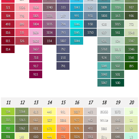
321
3326
3806
3740
333
3843
932
3809
3816
987
304
776
3805
3836
157
995
931
3808
163
986
498
899
3804
3835
794
3846
930
928
3815
772
816
335
3609
3834
793
3845
3750
927
561
3348
815
326
3608
154
3807
3844
926
504
3347
814
3607
792
3768
3813
3346
718
158
924
503
3345
917
791
3849
502
895
915
3848
501
3847
500
11
12
13
14
15
16
17
18
19
20
704
3364
613
445
951
3827
453
B5200
3072
10
703
3363
612
307
3856
977
452
White
648
11
702
3362
611
973
722
976
451
3865
647
12
701
165
610
444
721
3826
3861
Ecru
646
13