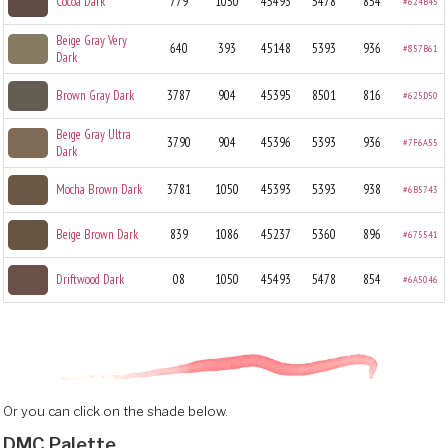
Cocoa Dark
779
1050
45493
5478
854
#624B45
Beige Gray Very
640
393
45148
5393
936
#857B61
Dark
Brown Gray Dark
3787
904
45395
8501
816
#625D50
Beige Gray Ultra
3790
904
45396
5393
936
#7F6A55
Dark
Mocha Brown Dark
3781
1050
45393
5393
938
#6B5743
Beige Brown Dark
839
1086
45237
5360
896
#675541
Driftwood Dark
08
1050
45493
5478
854
#6A5046
Or you can click on the shade below.
DMC Palette