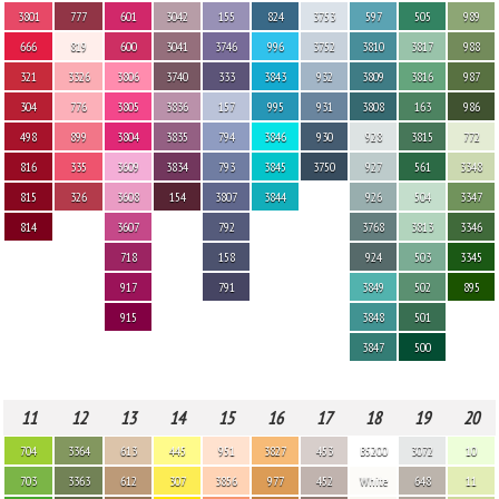
3801
777
601
3042
155
824
3753
597
505
989
666
819
600
3041
3746
996
3752
3810
3817
988
321
3326
3806
3740
333
3843
932
3809
3816
987
304
776
3805
3836
157
995
931
3808
163
986
498
899
3804
3835
794
3846
930
928
3815
772
816
335
3609
3834
793
3845
3750
927
561
3348
815
326
3608
154
3807
3844
926
504
3347
814
3607
792
3768
3813
3346
718
158
924
503
3345
917
791
3849
502
895
915
3848
501
3847
500
11
12
13
14
15
16
17
18
19
20
704
3364
613
445
951
3827
453
B5200
3072
10
703
3363
612
307
3856
977
452
White
648
11