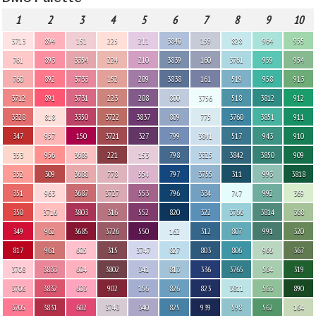
1
2
3
4
5
6
7
8
9
10
3713
894
151
225
211
3840
159
828
964
955
761
893
3354
224
210
3839
160
3761
959
954
760
892
3733
152
209
3838
161
519
958
913
3712
891
3731
223
208
800
3756
518
3812
912
3328
818
3350
3722
3837
809
775
3760
3851
911
347
957
150
3721
327
799
3841
517
943
910
353
956
3689
221
153
798
3325
3842
3850
909
352
309
3688
778
554
797
3755
311
993
3818
351
963
3687
3727
553
796
334
747
992
369
350
3716
3803
316
552
820
322
3766
3814
368
349
962
3685
3726
550
162
312
807
991
320
817
961
605
315
3747
827
803
806
966
367
3708
3833
604
3802
341
813
336
3765
564
319
3706
3832
603
902
156
826
823
3811
563
890
3705
3831
602
3743
340
825
939
598
562
164