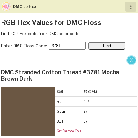
DMC to Hex
︙
RGB Hex Values for DMC Floss
Find RGB Hex code from DMC color code.
Enter DMC Floss Code:
X
DMC Stranded Cotton Thread #3781 Mocha
Brown Dark
RGB
#6B5743
Red
107
Green
87
Blue
67
Get Pantone Code