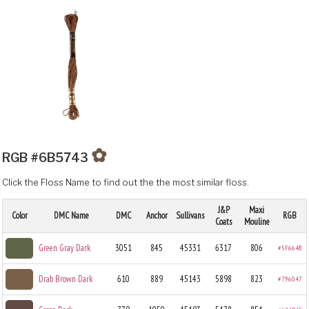
✿
RGB #6B5743
Click the Floss Name to find out the the most similar floss.
J&P
Maxi
Color
DMC Name
DMC
Anchor
Sullivans
RGB
Coats
Mouline
Green Gray Dark
3051
845
45331
6317
806
#5F6648
Drab Brown Dark
610
889
45143
5898
823
#796047