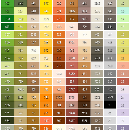
702
3362
611
973
722
976
451
3865
647
12
701
165
610
444
721
3826
3861
Ecru
646
13
700
3819
3047
3078
720
975
3860
822
645
14
699
166
3046
727
3825
948
779
644
844
15
907
581
3045
726
922
754
712
642
762
16
906
580
167
725
921
3771
739
640
415
17
905
734
746
972
920
758
738
3787
318
18
904
733
677
745
919
3778
437
3021
414
19
472
732
422
744
918
356
436
3024
168
20
471
731
3828
743
3770
3830
435
3023
169
21
470
730
420
742
945
355
434
3022
317
22
469
3013
869
741
402
3777
433
535
413
23
937
3012
728
740
3776
3779
801
3033
3799
24
936
3011
783
970
301
3859
898
3782
310
25
935
372
782
971
400
3858
938
3032
01
26
934
371
781
947
300
3857
3371
3790
02
27
523
370
780
946
3823
3774
543
3781
03
28