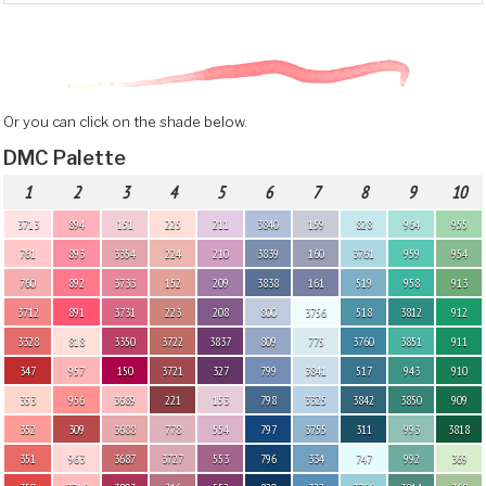
Or you can click on the shade below.
DMC Palette
1
2
3
4
5
6
7
8
9
10
3713
894
151
225
211
3840
159
828
964
955
761
893
3354
224
210
3839
160
3761
959
954
760
892
3733
152
209
3838
161
519
958
913
3712
891
3731
223
208
800
3756
518
3812
912
3328
818
3350
3722
3837
809
775
3760
3851
911
347
957
150
3721
327
799
3841
517
943
910
353
956
3689
221
153
798
3325
3842
3850
909
352
309
3688
778
554
797
3755
311
993
3818
351
963
3687
3727
553
796
334
747
992
369