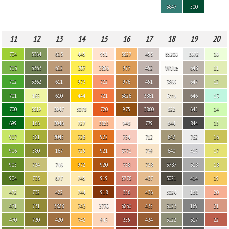
3847
500
11
12
13
14
15
16
17
18
19
20
704
3364
613
445
951
3827
453
B5200
3072
10
703
3363
612
307
3856
977
452
White
648
11
702
3362
611
973
722
976
451
3865
647
12
701
165
610
444
721
3826
3861
Ecru
646
13
700
3819
3047
3078
720
975
3860
822
645
14
699
166
3046
727
3825
948
779
644
844
15
907
581
3045
726
922
754
712
642
762
16
906
580
167
725
921
3771
739
640
415
17
905
734
746
972
920
758
738
3787
318
18
904
733
677
745
919
3778
437
3021
414
19
472
732
422
744
918
356
436
3024
168
20
471
731
3828
743
3770
3830
435
3023
169
21
470
730
420
742
945
355
434
3022
317
22