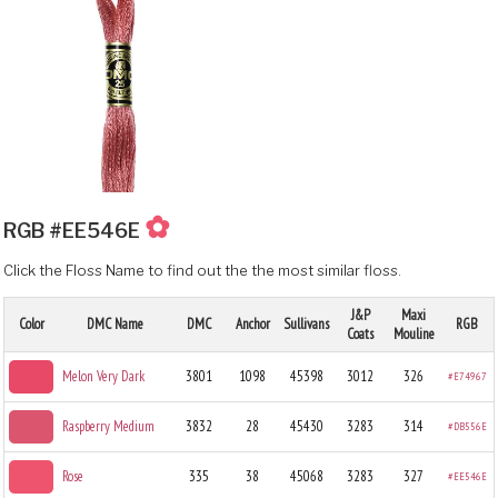
✿
RGB #EE546E
Click the Floss Name to find out the the most similar floss.
J&P
Maxi
Color
DMC Name
DMC
Anchor
Sullivans
RGB
Coats
Mouline
Melon Very Dark
3801
1098
45398
3012
326
#E74967
Raspberry Medium
3832
28
45430
3283
314
#DB556E
Rose
335
38
45068
3283
327
#EE546E