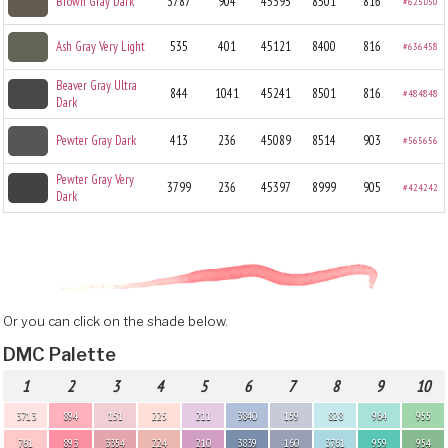
Brown Gray Dark
3787
904
45395
8501
816
#625D50
Ash Gray Very Light
535
401
45121
8400
816
#636458
Beaver Gray Ultra
844
1041
45241
8501
816
#484848
Dark
Pewter Gray Dark
413
236
45089
8514
903
#565656
Pewter Gray Very
3799
236
45397
8999
905
#424242
Dark
Or you can click on the shade below.
DMC Palette
1
2
3
4
5
6
7
8
9
10
3713
894
151
225
211
3840
159
828
964
955
761
893
3354
224
210
3839
160
3761
959
954