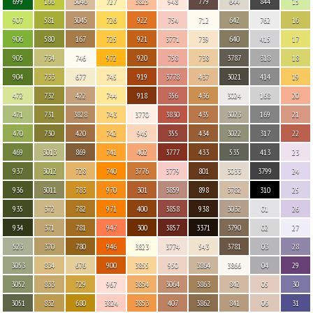
699
166
3046
727
3825
948
779
644
844
15
907
581
3045
726
922
754
712
642
762
16
906
580
167
725
921
3771
739
640
415
17
905
734
746
972
920
758
738
3787
318
18
904
733
677
745
919
3778
437
3021
414
19
472
732
422
744
918
356
436
3024
168
20
471
731
3828
743
3770
3830
435
3023
169
21
470
730
420
742
945
355
434
3022
317
22
469
3013
869
741
402
3777
433
535
413
23
937
3012
728
740
3776
3779
801
3033
3799
24
936
3011
783
970
301
3859
898
3782
310
25
935
372
782
971
400
3858
938
3032
01
26
934
371
781
947
300
3857
3371
3790
02
27
523
370
780
946
3823
3774
543
3781
03
28
3053
834
676
900
3855
950
3864
3866
04
29
3052
833
729
967
3854
3064
3863
842
05
30
3051
832
680
3824
3853
407
3862
841
06
31