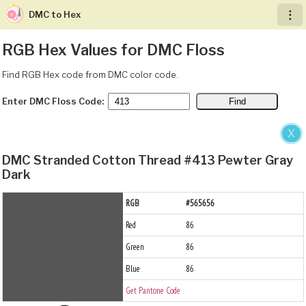
DMC to Hex
︙
RGB Hex Values for DMC Floss
Find RGB Hex code from DMC color code.
Enter DMC Floss Code:
X
DMC Stranded Cotton Thread #413 Pewter Gray
Dark
RGB
#565656
Red
86
Green
86
Blue
86
Get Pantone Code