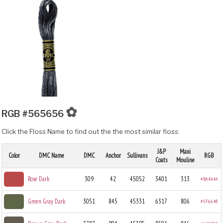
✿
RGB #565656
Click the Floss Name to find out the the most similar floss.
J&P
Maxi
Color
DMC Name
DMC
Anchor
Sullivans
RGB
Coats
Mouline
Rose Dark
309
42
45052
3401
313
#BA4A4A
Green Gray Dark
3051
845
45331
6317
806
#5F6648