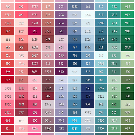
760
892
3733
152
209
3838
161
519
958
913
3712
891
3731
223
208
800
3756
518
3812
912
3328
818
3350
3722
3837
809
775
3760
3851
911
347
957
150
3721
327
799
3841
517
943
910
353
956
3689
221
153
798
3325
3842
3850
909
352
309
3688
778
554
797
3755
311
993
3818
351
963
3687
3727
553
796
334
747
992
369
350
3716
3803
316
552
820
322
3766
3814
368
349
962
3685
3726
550
162
312
807
991
320
817
961
605
315
3747
827
803
806
966
367
3708
3833
604
3802
341
813
336
3765
564
319
3706
3832
603
902
156
826
823
3811
563
890
3705
3831
602
3743
340
825
939
598
562
164
3801
777
601
3042
155
824
3753
597
505
989
666
819
600
3041
3746
996
3752
3810
3817
988
321
3326
3806
3740
333
3843
932
3809
3816
987