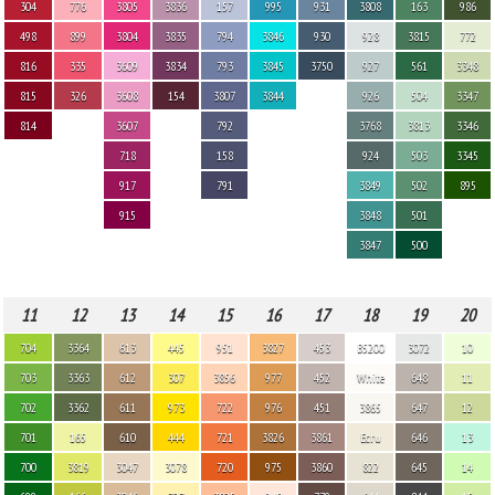
304
776
3805
3836
157
995
931
3808
163
986
498
899
3804
3835
794
3846
930
928
3815
772
816
335
3609
3834
793
3845
3750
927
561
3348
815
326
3608
154
3807
3844
926
504
3347
814
3607
792
3768
3813
3346
718
158
924
503
3345
917
791
3849
502
895
915
3848
501
3847
500
11
12
13
14
15
16
17
18
19
20
704
3364
613
445
951
3827
453
B5200
3072
10
703
3363
612
307
3856
977
452
White
648
11
702
3362
611
973
722
976
451
3865
647
12
701
165
610
444
721
3826
3861
Ecru
646
13
700
3819
3047
3078
720
975
3860
822
645
14