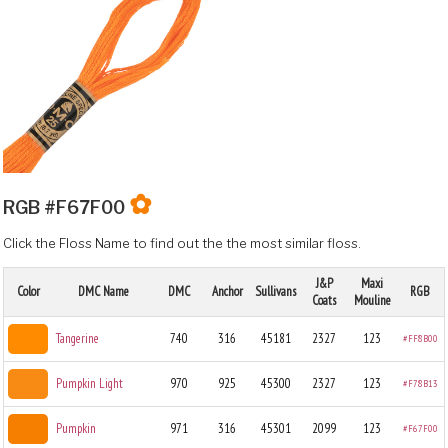
✿
RGB #F67F00
Click the Floss Name to find out the the most similar floss.
J&P
Maxi
Color
DMC Name
DMC
Anchor
Sullivans
RGB
Coats
Mouline
Tangerine
740
316
45181
2327
123
#FF8B00
Pumpkin Light
970
925
45300
2327
123
#F78B13
Pumpkin
971
316
45301
2099
123
#F67F00