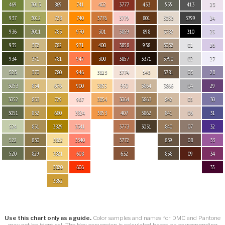
469
3013
869
741
402
3777
433
535
413
23
937
3012
728
740
3776
3779
801
3033
3799
24
936
3011
783
970
301
3859
898
3782
310
25
935
372
782
971
400
3858
938
3032
01
26
934
371
781
947
300
3857
3371
3790
02
27
523
370
780
946
3823
3774
543
3781
03
28
3053
834
676
900
3855
950
3864
3866
04
29
3052
833
729
967
3854
3064
3863
842
05
30
3051
832
680
3824
3853
407
3862
841
06
31
524
831
3829
3341
3773
3031
840
07
32
522
830
3822
3340
3772
839
08
33
520
829
3821
608
632
838
09
34
3820
606
35
3852
Use this chart only as a guide.
Color samples and names for DMC and Pantone