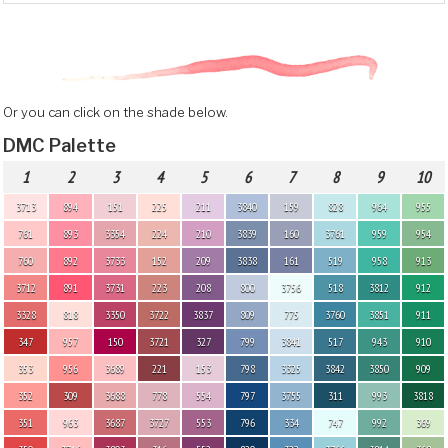
Or you can click on the shade below.
DMC Palette
1
2
3
4
5
6
7
8
9
10
3713
894
151
225
211
3840
159
828
964
955
761
893
3354
224
210
3839
160
3761
959
954
760
892
3733
152
209
3838
161
519
958
913
3712
891
3731
223
208
800
3756
518
3812
912
3328
818
3350
3722
3837
809
775
3760
3851
911
347
957
150
3721
327
799
3841
517
943
910
353
956
3689
221
153
798
3325
3842
3850
909
352
309
3688
778
554
797
3755
311
993
3818
351
963
3687
3727
553
796
334
747
992
369