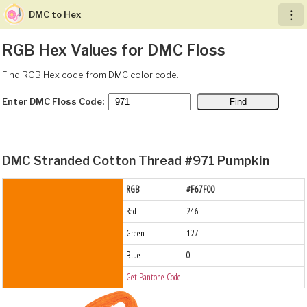
DMC to Hex
︙
RGB Hex Values for DMC Floss
Find RGB Hex code from DMC color code.
Enter DMC Floss Code:
DMC Stranded Cotton Thread #971 Pumpkin
RGB
#F67F00
Red
246
Green
127
Blue
0
Get Pantone Code