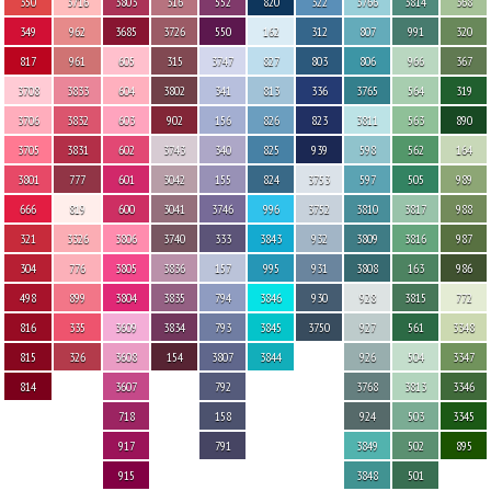
350
3716
3803
316
552
820
322
3766
3814
368
349
962
3685
3726
550
162
312
807
991
320
817
961
605
315
3747
827
803
806
966
367
3708
3833
604
3802
341
813
336
3765
564
319
3706
3832
603
902
156
826
823
3811
563
890
3705
3831
602
3743
340
825
939
598
562
164
3801
777
601
3042
155
824
3753
597
505
989
666
819
600
3041
3746
996
3752
3810
3817
988
321
3326
3806
3740
333
3843
932
3809
3816
987
304
776
3805
3836
157
995
931
3808
163
986
498
899
3804
3835
794
3846
930
928
3815
772
816
335
3609
3834
793
3845
3750
927
561
3348
815
326
3608
154
3807
3844
926
504
3347
814
3607
792
3768
3813
3346
718
158
924
503
3345
917
791
3849
502
895
915
3848
501