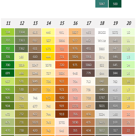
3847
500
11
12
13
14
15
16
17
18
19
20
704
3364
613
445
951
3827
453
B5200
3072
10
703
3363
612
307
3856
977
452
White
648
11
702
3362
611
973
722
976
451
3865
647
12
701
165
610
444
721
3826
3861
Ecru
646
13
700
3819
3047
3078
720
975
3860
822
645
14
699
166
3046
727
3825
948
779
644
844
15
907
581
3045
726
922
754
712
642
762
16
906
580
167
725
921
3771
739
640
415
17
905
734
746
972
920
758
738
3787
318
18
904
733
677
745
919
3778
437
3021
414
19
472
732
422
744
918
356
436
3024
168
20
471
731
3828
743
3770
3830
435
3023
169
21
470
730
420
742
945
355
434
3022
317
22