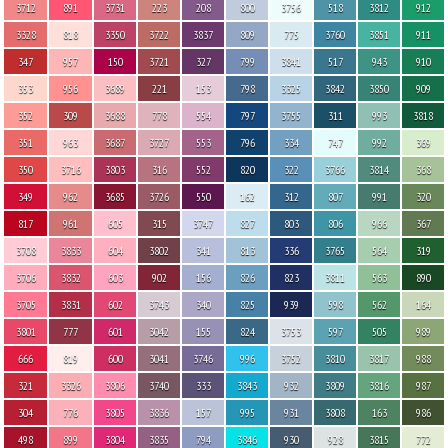
3712
891
3731
223
208
800
3756
518
3812
912
3328
818
3350
3722
3837
809
775
3760
3851
911
347
957
150
3721
327
799
3841
517
943
910
353
956
3689
221
153
798
3325
3842
3850
909
352
309
3688
778
554
797
3755
311
993
3818
351
963
3687
3727
553
796
334
747
992
369
350
3716
3803
316
552
820
322
3766
3814
368
349
962
3685
3726
550
162
312
807
991
320
817
961
605
315
3747
827
803
806
966
367
3708
3833
604
3802
341
813
336
3765
564
319
3706
3832
603
902
156
826
823
3811
563
890
3705
3831
602
3743
340
825
939
598
562
164
3801
777
601
3042
155
824
3753
597
505
989
666
819
600
3041
3746
996
3752
3810
3817
988
321
3326
3806
3740
333
3843
932
3809
3816
987
304
776
3805
3836
157
995
931
3808
163
986
498
899
3804
3835
794
3846
930
928
3815
772