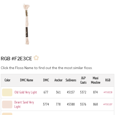
✿
RGB #F2E3CE
Click the Floss Name to find out the the most similar floss.
J&P
Maxi
Color
DMC Name
DMC
Anchor
Sullivans
RGB
Coats
Mouline
Old Gold Very Light
677
361
45157
5372
874
#F5ECCB
Desert Sand Very
3774
778
45388
5576
868
#F3E1D7
Light