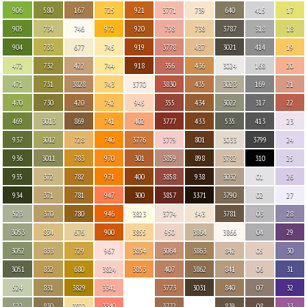
906
580
167
725
921
3771
739
640
415
17
905
734
746
972
920
758
738
3787
318
18
904
733
677
745
919
3778
437
3021
414
19
472
732
422
744
918
356
436
3024
168
20
471
731
3828
743
3770
3830
435
3023
169
21
470
730
420
742
945
355
434
3022
317
22
469
3013
869
741
402
3777
433
535
413
23
937
3012
728
740
3776
3779
801
3033
3799
24
936
3011
783
970
301
3859
898
3782
310
25
935
372
782
971
400
3858
938
3032
01
26
934
371
781
947
300
3857
3371
3790
02
27
523
370
780
946
3823
3774
543
3781
03
28
3053
834
676
900
3855
950
3864
3866
04
29
3052
833
729
967
3854
3064
3863
842
05
30
3051
832
680
3824
3853
407
3862
841
06
31
524
831
3829
3341
3773
3031
840
07
32
522
830
3822
3340
3772
839
08
33