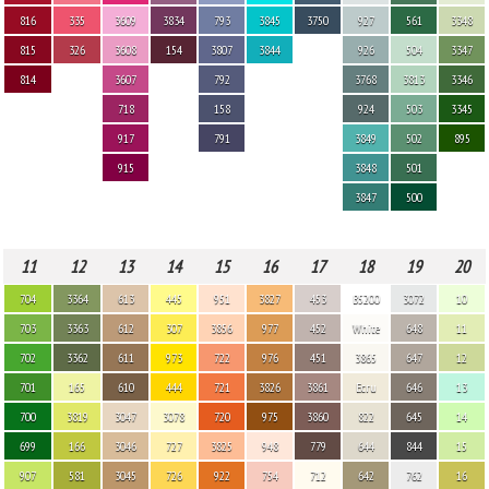
816
335
3609
3834
793
3845
3750
927
561
3348
815
326
3608
154
3807
3844
926
504
3347
814
3607
792
3768
3813
3346
718
158
924
503
3345
917
791
3849
502
895
915
3848
501
3847
500
11
12
13
14
15
16
17
18
19
20
704
3364
613
445
951
3827
453
B5200
3072
10
703
3363
612
307
3856
977
452
White
648
11
702
3362
611
973
722
976
451
3865
647
12
701
165
610
444
721
3826
3861
Ecru
646
13
700
3819
3047
3078
720
975
3860
822
645
14
699
166
3046
727
3825
948
779
644
844
15
907
581
3045
726
922
754
712
642
762
16