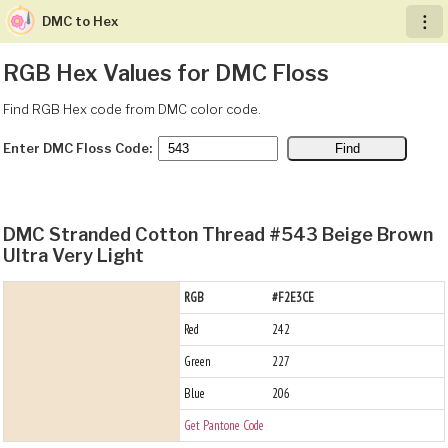
DMC to Hex
︙
RGB Hex Values for DMC Floss
Find RGB Hex code from DMC color code.
Enter DMC Floss Code:
DMC Stranded Cotton Thread #543 Beige Brown
Ultra Very Light
RGB
#F2E3CE
Red
242
Green
227
Blue
206
Get Pantone Code