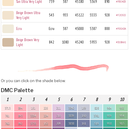
Tan Ultra Very Light
739
387
45180
5369
890
#F8E4C8
Beige Brown Ultra
543
933
45122
5533
928
#F2E3CE
Very Light
Ecru
Ecru
387
45000
5387
888
#F0EADA
Beige Brown Very
842
1080
45240
5933
928
#D1BAA1
Light
Or you can click on the shade below.
DMC Palette
1
2
3
4
5
6
7
8
9
10
3713
894
151
225
211
3840
159
828
964
955
761
893
3354
224
210
3839
160
3761
959
954
760
892
3733
152
209
3838
161
519
958
913