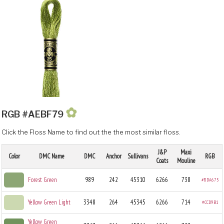
✿
RGB #AEBF79
Click the Floss Name to find out the the most similar floss.
J&P
Maxi
Color
DMC Name
DMC
Anchor
Sullivans
RGB
Coats
Mouline
Forest Green
989
242
45310
6266
738
#8DA675
Yellow Green Light
3348
264
45345
6266
714
#CCD9B1
Yellow Green