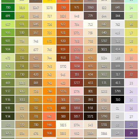
700
3819
3047
3078
720
975
3860
822
645
14
699
166
3046
727
3825
948
779
644
844
15
907
581
3045
726
922
754
712
642
762
16
906
580
167
725
921
3771
739
640
415
17
905
734
746
972
920
758
738
3787
318
18
904
733
677
745
919
3778
437
3021
414
19
472
732
422
744
918
356
436
3024
168
20
471
731
3828
743
3770
3830
435
3023
169
21
470
730
420
742
945
355
434
3022
317
22
469
3013
869
741
402
3777
433
535
413
23
937
3012
728
740
3776
3779
801
3033
3799
24
936
3011
783
970
301
3859
898
3782
310
25
935
372
782
971
400
3858
938
3032
01
26
934
371
781
947
300
3857
3371
3790
02
27
523
370
780
946
3823
3774
543
3781
03
28
3053
834
676
900
3855
950
3864
3866
04
29