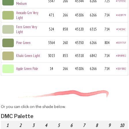
3347
266
45344
6266
723
#71935C
Medium
Avocado Grn Very
471
266
45106
6266
714
#AEBF79
Light
Fern Green Very
524
858
45120
6315
714
#C4CDAC
Light
Pine Green
3364
260
45350
6266
804
#83975F
Khaki Green Light
3013
853
45318
6842
714
#B9B982
Apple Green Pale
14
266
45106
6266
714
#D0FBB2
Or you can click on the shade below.
DMC Palette
1
2
3
4
5
6
7
8
9
10