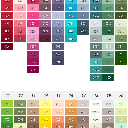
666
819
600
3041
3746
996
3752
3810
3817
988
321
3326
3806
3740
333
3843
932
3809
3816
987
304
776
3805
3836
157
995
931
3808
163
986
498
899
3804
3835
794
3846
930
928
3815
772
816
335
3609
3834
793
3845
3750
927
561
3348
815
326
3608
154
3807
3844
926
504
3347
814
3607
792
3768
3813
3346
718
158
924
503
3345
917
791
3849
502
895
915
3848
501
3847
500
11
12
13
14
15
16
17
18
19
20
704
3364
613
445
951
3827
453
B5200
3072
10
703
3363
612
307
3856
977
452
White
648
11
702
3362
611
973
722
976
451
3865
647
12
701
165
610
444
721
3826
3861
Ecru
646
13