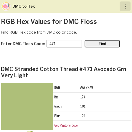
DMC to Hex
︙
RGB Hex Values for DMC Floss
Find RGB Hex code from DMC color code.
Enter DMC Floss Code:
DMC Stranded Cotton Thread #471 Avocado Grn
Very Light
RGB
#AEBF79
Red
174
Green
191
Blue
121
Get Pantone Code