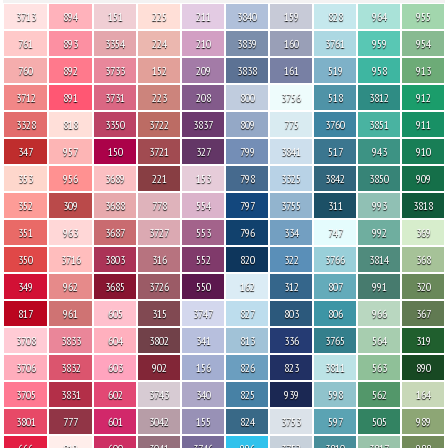
3713
894
151
225
211
3840
159
828
964
955
761
893
3354
224
210
3839
160
3761
959
954
760
892
3733
152
209
3838
161
519
958
913
3712
891
3731
223
208
800
3756
518
3812
912
3328
818
3350
3722
3837
809
775
3760
3851
911
347
957
150
3721
327
799
3841
517
943
910
353
956
3689
221
153
798
3325
3842
3850
909
352
309
3688
778
554
797
3755
311
993
3818
351
963
3687
3727
553
796
334
747
992
369
350
3716
3803
316
552
820
322
3766
3814
368
349
962
3685
3726
550
162
312
807
991
320
817
961
605
315
3747
827
803
806
966
367
3708
3833
604
3802
341
813
336
3765
564
319
3706
3832
603
902
156
826
823
3811
563
890
3705
3831
602
3743
340
825
939
598
562
164
3801
777
601
3042
155
824
3753
597
505
989