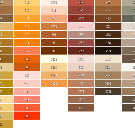
28
743
3770
3830
435
3
20
742
945
355
434
3
69
741
402
3777
433
5
28
740
3776
3779
801
3
83
970
301
3859
898
3
82
971
400
3858
938
3
81
947
300
3857
3371
3
80
946
3823
3774
543
3
76
900
3855
950
3864
3
29
967
3854
3064
3863
8
80
3824
3853
407
3862
8
29
3341
3773
3031
8
22
3340
3772
8
21
608
632
8
20
606
52