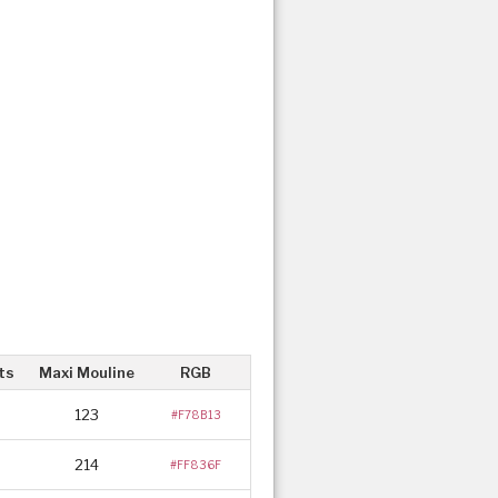
ts
Maxi Mouline
RGB
123
#F78B13
214
#FF836F