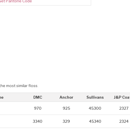
Get Pantone Code
the most similar floss.
me
DMC
Anchor
Sullivans
J&P Coa
970
925
45300
2327
3340
329
45340
2324