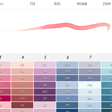
um
721
925
45168
2324
3
4
5
6
7
51
225
211
3840
159
8
54
224
210
3839
160
3
33
152
209
3838
161
5
31
223
208
800
3756
5
50
3722
3837
809
775
3
50
3721
327
799
3841
5
89
221
153
798
3325
3
88
778
554
797
3755
3