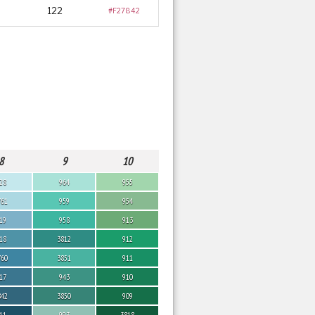
122
#F27842
8
9
10
28
964
955
761
959
954
19
958
913
18
3812
912
760
3851
911
17
943
910
842
3850
909
11
993
3818