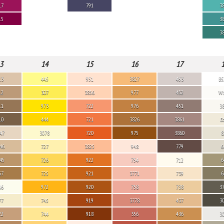
17
791
3
15
3
3
3
14
15
16
17
13
445
951
3827
453
B5
12
307
3856
977
452
Wh
11
973
722
976
451
3
10
444
721
3826
3861
E
47
3078
720
975
3860
8
46
727
3825
948
779
6
45
726
922
754
712
6
67
725
921
3771
739
6
46
972
920
758
738
3
77
745
919
3778
437
3
22
744
918
356
436
3