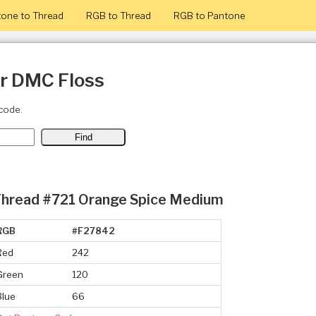
one to Thread
RGB to Thread
RGB to Pantone
or DMC Floss
code.
hread #721 Orange Spice Medium
RGB
#F27842
Red
242
Green
120
Blue
66