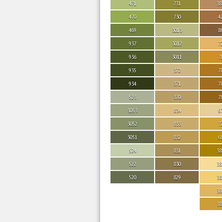
471
731
38
470
730
4
469
3013
8
937
3012
7
936
3011
7
935
372
7
934
371
7
523
370
7
3053
834
6
3052
833
7
3051
832
6
524
831
38
522
830
38
520
829
38
38
38