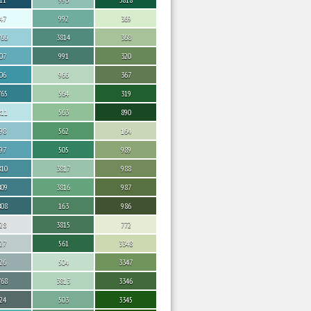
47
992
369
766
3814
368
07
991
320
06
966
367
765
564
319
811
563
890
98
562
164
97
505
989
810
3817
988
809
3816
987
808
163
986
28
3815
772
27
561
3348
26
504
3347
768
3813
3346
24
503
3345