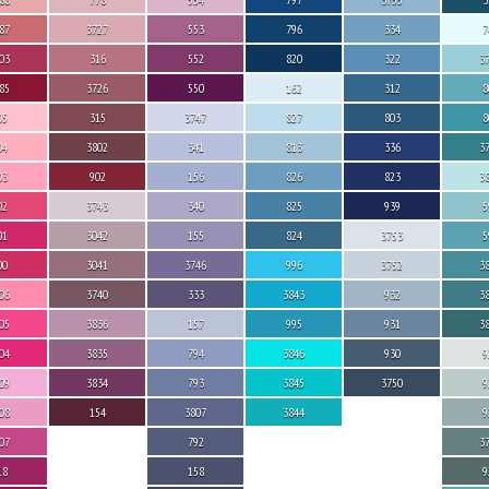
87
3727
553
796
334
7
03
316
552
820
322
3
85
3726
550
162
312
8
05
315
3747
827
803
8
04
3802
341
813
336
3
03
902
156
826
823
3
02
3743
340
825
939
5
01
3042
155
824
3753
5
00
3041
3746
996
3752
3
06
3740
333
3843
932
3
05
3836
157
995
931
3
04
3835
794
3846
930
9
09
3834
793
3845
3750
9
08
154
3807
3844
9
07
792
3
18
158
9