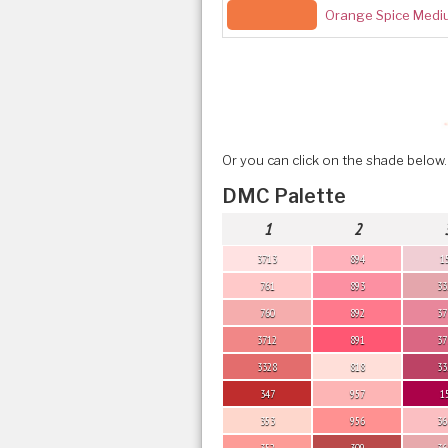
Orange Spice Medi
Or you can click on the shade below.
DMC Palette
1
2
3713
894
1
761
893
33
760
892
37
3712
891
37
3328
818
33
347
957
1
353
956
36
352
309
36