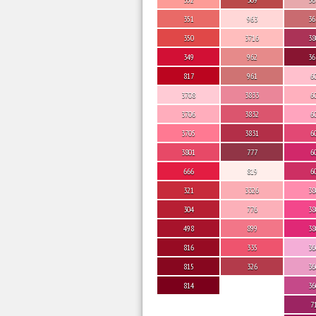
351
963
36
350
3716
38
349
962
36
817
961
6
3708
3833
6
3706
3832
6
3705
3831
6
3801
777
6
666
819
6
321
3326
38
304
776
38
498
899
38
816
335
36
815
326
36
814
36
7