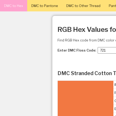
DMC to Hex
DMC to Pantone
DMC to Other Thread
Pant
RGB Hex Values f
Find RGB Hex code from DMC color 
Enter DMC Floss Code:
DMC Stranded Cotton T