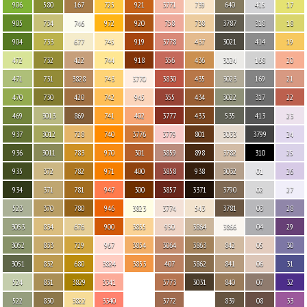
906
580
167
725
921
3771
739
640
415
17
905
734
746
972
920
758
738
3787
318
18
904
733
677
745
919
3778
437
3021
414
19
472
732
422
744
918
356
436
3024
168
20
471
731
3828
743
3770
3830
435
3023
169
21
470
730
420
742
945
355
434
3022
317
22
469
3013
869
741
402
3777
433
535
413
23
937
3012
728
740
3776
3779
801
3033
3799
24
936
3011
783
970
301
3859
898
3782
310
25
935
372
782
971
400
3858
938
3032
01
26
934
371
781
947
300
3857
3371
3790
02
27
523
370
780
946
3823
3774
543
3781
03
28
3053
834
676
900
3855
950
3864
3866
04
29
3052
833
729
967
3854
3064
3863
842
05
30
3051
832
680
3824
3853
407
3862
841
06
31
524
831
3829
3341
3773
3031
840
07
32
522
830
3822
3340
3772
839
08
33