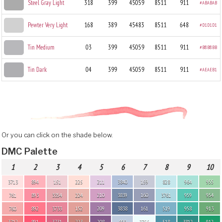
Steel Gray Light
318
399
45059
8511
911
#ABABAB
Pewter Very Light
168
389
45483
8511
648
#D1D1D1
Tin Medium
03
399
45059
8511
911
#B8B8BB
Tin Dark
04
399
45059
8511
911
#AEAEB1
Or you can click on the shade below.
DMC Palette
1
2
3
4
5
6
7
8
9
10
3713
894
151
225
211
3840
159
828
964
955
761
893
3354
224
210
3839
160
3761
959
954
760
892
3733
152
209
3838
161
519
958
913
3712
891
3731
223
208
800
3756
518
3812
912