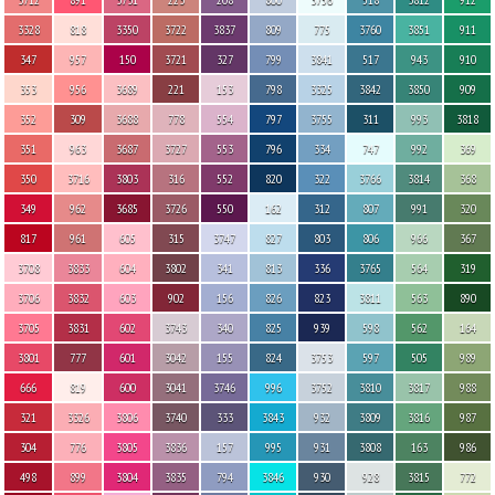
3328
818
3350
3722
3837
809
775
3760
3851
911
347
957
150
3721
327
799
3841
517
943
910
353
956
3689
221
153
798
3325
3842
3850
909
352
309
3688
778
554
797
3755
311
993
3818
351
963
3687
3727
553
796
334
747
992
369
350
3716
3803
316
552
820
322
3766
3814
368
349
962
3685
3726
550
162
312
807
991
320
817
961
605
315
3747
827
803
806
966
367
3708
3833
604
3802
341
813
336
3765
564
319
3706
3832
603
902
156
826
823
3811
563
890
3705
3831
602
3743
340
825
939
598
562
164
3801
777
601
3042
155
824
3753
597
505
989
666
819
600
3041
3746
996
3752
3810
3817
988
321
3326
3806
3740
333
3843
932
3809
3816
987
304
776
3805
3836
157
995
931
3808
163
986
498
899
3804
3835
794
3846
930
928
3815
772