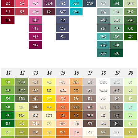
816
335
3609
3834
793
3845
3750
927
561
3348
815
326
3608
154
3807
3844
926
504
3347
814
3607
792
3768
3813
3346
718
158
924
503
3345
917
791
3849
502
895
915
3848
501
3847
500
11
12
13
14
15
16
17
18
19
20
704
3364
613
445
951
3827
453
B5200
3072
10
703
3363
612
307
3856
977
452
White
648
11
702
3362
611
973
722
976
451
3865
647
12
701
165
610
444
721
3826
3861
Ecru
646
13
700
3819
3047
3078
720
975
3860
822
645
14
699
166
3046
727
3825
948
779
644
844
15
907
581
3045
726
922
754
712
642
762
16