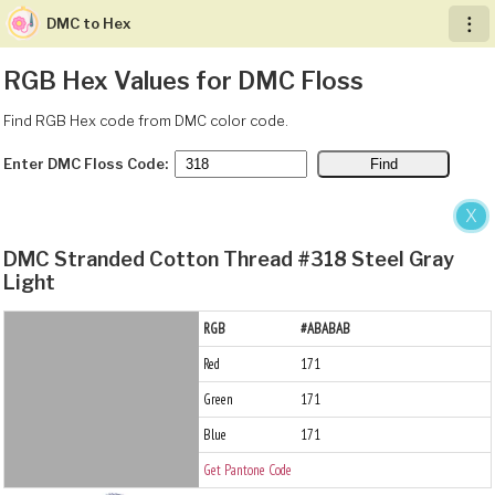
DMC to Hex
︙
RGB Hex Values for DMC Floss
Find RGB Hex code from DMC color code.
Enter DMC Floss Code:
X
DMC Stranded Cotton Thread #318 Steel Gray
Light
RGB
#ABABAB
Red
171
Green
171
Blue
171
Get Pantone Code