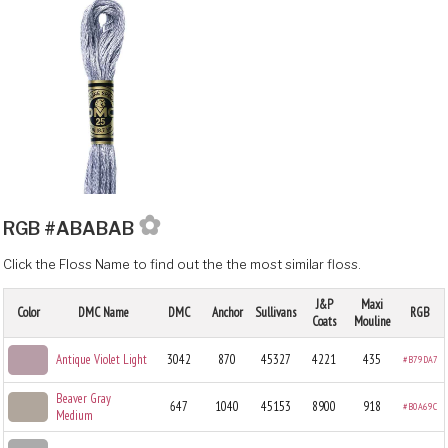
✿
RGB #ABABAB
Click the Floss Name to find out the the most similar floss.
J&P
Maxi
Color
DMC Name
DMC
Anchor
Sullivans
RGB
Coats
Mouline
Antique Violet Light
3042
870
45327
4221
435
#B79DA7
Beaver Gray
647
1040
45153
8900
918
#B0A69C
Medium