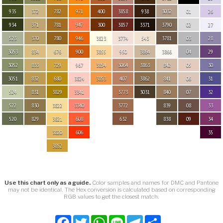
935
372
782
971
400
3858
938
3032
01
26
934
371
781
947
300
3857
3371
3790
02
27
523
370
780
946
3823
3774
543
3781
03
28
3053
834
676
900
3855
950
3864
3866
04
29
3052
833
729
967
3854
3064
3863
842
05
30
3051
832
680
3824
3853
407
3862
841
06
31
524
831
3829
3341
3773
3031
840
07
32
522
830
3822
3340
3772
839
08
33
520
829
3821
608
632
838
09
34
3820
606
35
3852
Use this chart only as a guide.
Color samples and names for DMC and Pantone
may not be identical. The Hex conversion is calculated based on corresponding
RGB values to get the closest match.
Facebook
Twitter
WhatsApp
Line
Telegram
Share