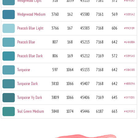
Wedgewood Light
518
1039
45115
7161
572
#4F93A7
Wedgewood Medium
3760
162
45380
7161
569
#3E85A2
Peacock Blue Light
3766
167
45383
7168
606
#99CFD9
Peacock Blue
807
168
45213
7168
642
#64ABBA
Peacock Blue Dark
806
169
45212
7169
572
#3D95A5
Turquoise
597
1064
45133
7168
642
#5BA3B3
Turquoise Dark
3810
1066
45407
7168
642
#488E9A
Turquoise Vy Dark
3809
1066
45406
7169
645
#3F7C85
Teal Green Medium
3848
1074
45446
6187
663
#419392