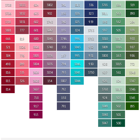
3708
3833
604
3802
341
813
336
3765
564
319
3706
3832
603
902
156
826
823
3811
563
890
3705
3831
602
3743
340
825
939
598
562
164
3801
777
601
3042
155
824
3753
597
505
989
666
819
600
3041
3746
996
3752
3810
3817
988
321
3326
3806
3740
333
3843
932
3809
3816
987
304
776
3805
3836
157
995
931
3808
163
986
498
899
3804
3835
794
3846
930
928
3815
772
816
335
3609
3834
793
3845
3750
927
561
3348
815
326
3608
154
3807
3844
926
504
3347
814
3607
792
3768
3813
3346
718
158
924
503
3345
917
791
3849
502
895
915
3848
501
3847
500