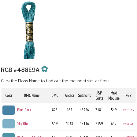
✿
RGB #488E9A
Click the Floss Name to find out the the most similar floss.
J&P
Maxi
Color
DMC Name
DMC
Anchor
Sullivans
RGB
Coats
Mouline
Blue Dark
825
162
45226
7181
549
#4781A5
Sky Blue
519
1038
45116
7159
642
#7EB1C8