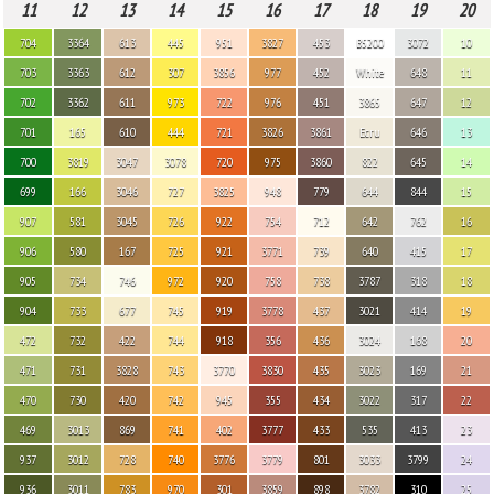
11
12
13
14
15
16
17
18
19
20
704
3364
613
445
951
3827
453
B5200
3072
10
703
3363
612
307
3856
977
452
White
648
11
702
3362
611
973
722
976
451
3865
647
12
701
165
610
444
721
3826
3861
Ecru
646
13
700
3819
3047
3078
720
975
3860
822
645
14
699
166
3046
727
3825
948
779
644
844
15
907
581
3045
726
922
754
712
642
762
16
906
580
167
725
921
3771
739
640
415
17
905
734
746
972
920
758
738
3787
318
18
904
733
677
745
919
3778
437
3021
414
19
472
732
422
744
918
356
436
3024
168
20
471
731
3828
743
3770
3830
435
3023
169
21
470
730
420
742
945
355
434
3022
317
22
469
3013
869
741
402
3777
433
535
413
23
937
3012
728
740
3776
3779
801
3033
3799
24
936
3011
783
970
301
3859
898
3782
310
25