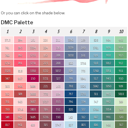
Or you can click on the shade below.
DMC Palette
1
2
3
4
5
6
7
8
9
10
3713
894
151
225
211
3840
159
828
964
955
761
893
3354
224
210
3839
160
3761
959
954
760
892
3733
152
209
3838
161
519
958
913
3712
891
3731
223
208
800
3756
518
3812
912
3328
818
3350
3722
3837
809
775
3760
3851
911
347
957
150
3721
327
799
3841
517
943
910
353
956
3689
221
153
798
3325
3842
3850
909
352
309
3688
778
554
797
3755
311
993
3818
351
963
3687
3727
553
796
334
747
992
369
350
3716
3803
316
552
820
322
3766
3814
368
349
962
3685
3726
550
162
312
807
991
320
817
961
605
315
3747
827
803
806
966
367