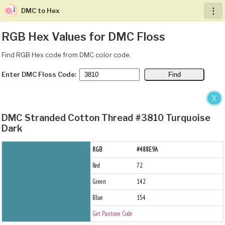
DMC to Hex
︙
RGB Hex Values for DMC Floss
Find RGB Hex code from DMC color code.
Enter DMC Floss Code:
X
DMC Stranded Cotton Thread #3810 Turquoise
Dark
RGB
#488E9A
Red
72
Green
142
Blue
154
Get Pantone Code