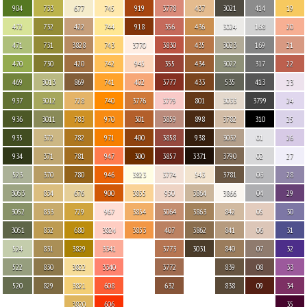
904
733
677
745
919
3778
437
3021
414
19
472
732
422
744
918
356
436
3024
168
20
471
731
3828
743
3770
3830
435
3023
169
21
470
730
420
742
945
355
434
3022
317
22
469
3013
869
741
402
3777
433
535
413
23
937
3012
728
740
3776
3779
801
3033
3799
24
936
3011
783
970
301
3859
898
3782
310
25
935
372
782
971
400
3858
938
3032
01
26
934
371
781
947
300
3857
3371
3790
02
27
523
370
780
946
3823
3774
543
3781
03
28
3053
834
676
900
3855
950
3864
3866
04
29
3052
833
729
967
3854
3064
3863
842
05
30
3051
832
680
3824
3853
407
3862
841
06
31
524
831
3829
3341
3773
3031
840
07
32
522
830
3822
3340
3772
839
08
33
520
829
3821
608
632
838
09
34
3820
606
35