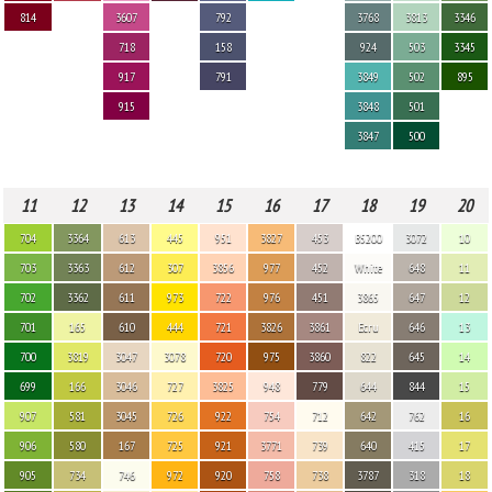
814
3607
792
3768
3813
3346
718
158
924
503
3345
917
791
3849
502
895
915
3848
501
3847
500
11
12
13
14
15
16
17
18
19
20
704
3364
613
445
951
3827
453
B5200
3072
10
703
3363
612
307
3856
977
452
White
648
11
702
3362
611
973
722
976
451
3865
647
12
701
165
610
444
721
3826
3861
Ecru
646
13
700
3819
3047
3078
720
975
3860
822
645
14
699
166
3046
727
3825
948
779
644
844
15
907
581
3045
726
922
754
712
642
762
16
906
580
167
725
921
3771
739
640
415
17
905
734
746
972
920
758
738
3787
318
18