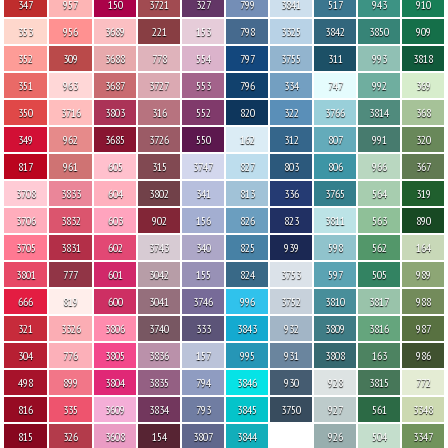
347
957
150
3721
327
799
3841
517
943
910
353
956
3689
221
153
798
3325
3842
3850
909
352
309
3688
778
554
797
3755
311
993
3818
351
963
3687
3727
553
796
334
747
992
369
350
3716
3803
316
552
820
322
3766
3814
368
349
962
3685
3726
550
162
312
807
991
320
817
961
605
315
3747
827
803
806
966
367
3708
3833
604
3802
341
813
336
3765
564
319
3706
3832
603
902
156
826
823
3811
563
890
3705
3831
602
3743
340
825
939
598
562
164
3801
777
601
3042
155
824
3753
597
505
989
666
819
600
3041
3746
996
3752
3810
3817
988
321
3326
3806
3740
333
3843
932
3809
3816
987
304
776
3805
3836
157
995
931
3808
163
986
498
899
3804
3835
794
3846
930
928
3815
772
816
335
3609
3834
793
3845
3750
927
561
3348
815
326
3608
154
3807
3844
926
504
3347