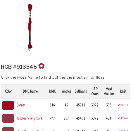
✿
RGB #913546
Click the Floss Name to find out the the most similar floss.
J&P
Maxi
Color
DMC Name
DMC
Anchor
Sullivans
RGB
Coats
Mouline
Garnet
816
43
45218
3072
308
#970B23
Raspberry Very Dark
777
897
45492
3072
424
#913546