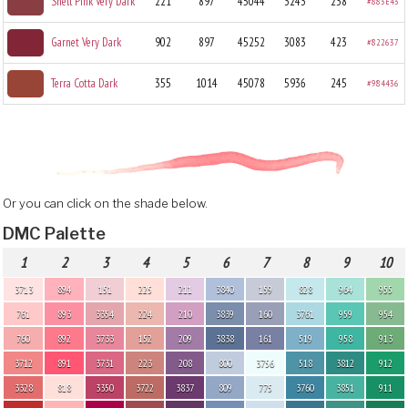
Shell Pink Very Dark
221
897
45044
3243
238
#883E43
Garnet Very Dark
902
897
45252
3083
423
#822637
Terra Cotta Dark
355
1014
45078
5936
245
#984436
Or you can click on the shade below.
DMC Palette
1
2
3
4
5
6
7
8
9
10
3713
894
151
225
211
3840
159
828
964
955
761
893
3354
224
210
3839
160
3761
959
954
760
892
3733
152
209
3838
161
519
958
913
3712
891
3731
223
208
800
3756
518
3812
912
3328
818
3350
3722
3837
809
775
3760
3851
911