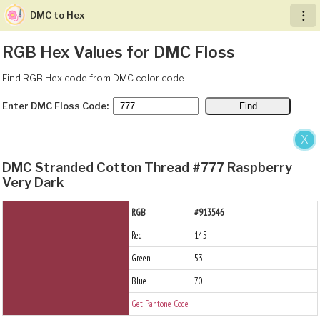
DMC to Hex
︙
RGB Hex Values for DMC Floss
Find RGB Hex code from DMC color code.
Enter DMC Floss Code:
X
DMC Stranded Cotton Thread #777 Raspberry
Very Dark
RGB
#913546
Red
145
Green
53
Blue
70
Get Pantone Code