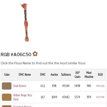
✿
RGB #A06C50
Click the Floss Name to find out the the most similar floss.
J&P
Maxi
Color
DMC Name
DMC
Anchor
Sullivans
RGB
Coats
Mouline
Drab Brown
611
898
45144
5898
940
#967656
Yellow Beige Very
167
1049
45482
5374
939
#A77C49
Dark
Hazelnut Brown