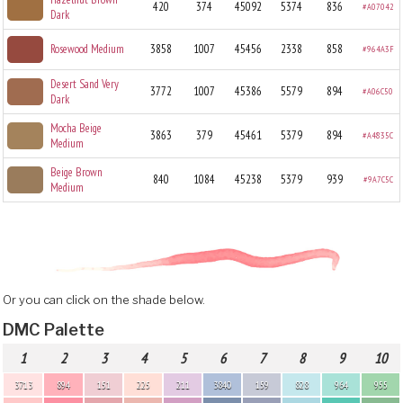
420
374
45092
5374
836
#A07042
Dark
Rosewood Medium
3858
1007
45456
2338
858
#964A3F
Desert Sand Very
3772
1007
45386
5579
894
#A06C50
Dark
Mocha Beige
3863
379
45461
5379
894
#A4835C
Medium
Beige Brown
840
1084
45238
5379
939
#9A7C5C
Medium
Or you can click on the shade below.
DMC Palette
1
2
3
4
5
6
7
8
9
10
3713
894
151
225
211
3840
159
828
964
955