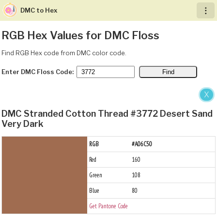
DMC to Hex
︙
RGB Hex Values for DMC Floss
Find RGB Hex code from DMC color code.
Enter DMC Floss Code:
X
DMC Stranded Cotton Thread #3772 Desert Sand
Very Dark
RGB
#A06C50
Red
160
Green
108
Blue
80
Get Pantone Code