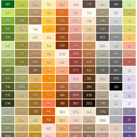
699
166
3046
727
3825
948
779
644
844
15
907
581
3045
726
922
754
712
642
762
16
906
580
167
725
921
3771
739
640
415
17
905
734
746
972
920
758
738
3787
318
18
904
733
677
745
919
3778
437
3021
414
19
472
732
422
744
918
356
436
3024
168
20
471
731
3828
743
3770
3830
435
3023
169
21
470
730
420
742
945
355
434
3022
317
22
469
3013
869
741
402
3777
433
535
413
23
937
3012
728
740
3776
3779
801
3033
3799
24
936
3011
783
970
301
3859
898
3782
310
25
935
372
782
971
400
3858
938
3032
01
26
934
371
781
947
300
3857
3371
3790
02
27
523
370
780
946
3823
3774
543
3781
03
28
3053
834
676
900
3855
950
3864
3866
04
29
3052
833
729
967
3854
3064
3863
842
05
30
3051
832
680
3824
3853
407
3862
841
06
31