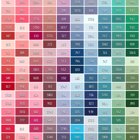
761
893
3354
224
210
3839
160
3761
959
954
760
892
3733
152
209
3838
161
519
958
913
3712
891
3731
223
208
800
3756
518
3812
912
3328
818
3350
3722
3837
809
775
3760
3851
911
347
957
150
3721
327
799
3841
517
943
910
353
956
3689
221
153
798
3325
3842
3850
909
352
309
3688
778
554
797
3755
311
993
3818
351
963
3687
3727
553
796
334
747
992
369
350
3716
3803
316
552
820
322
3766
3814
368
349
962
3685
3726
550
162
312
807
991
320
817
961
605
315
3747
827
803
806
966
367
3708
3833
604
3802
341
813
336
3765
564
319
3706
3832
603
902
156
826
823
3811
563
890
3705
3831
602
3743
340
825
939
598
562
164
3801
777
601
3042
155
824
3753
597
505
989
666
819
600
3041
3746
996
3752
3810
3817
988
321
3326
3806
3740
333
3843
932
3809
3816
987