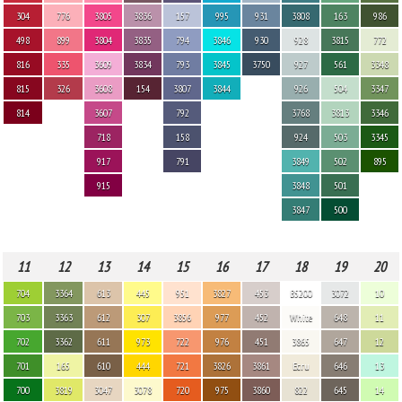
304
776
3805
3836
157
995
931
3808
163
986
498
899
3804
3835
794
3846
930
928
3815
772
816
335
3609
3834
793
3845
3750
927
561
3348
815
326
3608
154
3807
3844
926
504
3347
814
3607
792
3768
3813
3346
718
158
924
503
3345
917
791
3849
502
895
915
3848
501
3847
500
11
12
13
14
15
16
17
18
19
20
704
3364
613
445
951
3827
453
B5200
3072
10
703
3363
612
307
3856
977
452
White
648
11
702
3362
611
973
722
976
451
3865
647
12
701
165
610
444
721
3826
3861
Ecru
646
13
700
3819
3047
3078
720
975
3860
822
645
14