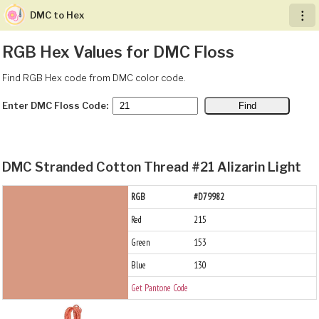
DMC to Hex
︙
RGB Hex Values for DMC Floss
Find RGB Hex code from DMC color code.
Enter DMC Floss Code:
DMC Stranded Cotton Thread #21 Alizarin Light
RGB
#D79982
Red
215
Green
153
Blue
130
Get Pantone Code