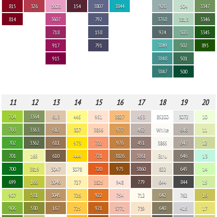
815
326
3608
154
3807
3844
926
504
3347
814
3607
792
3768
3813
3346
718
158
924
503
3345
917
791
3849
502
895
915
3848
501
3847
500
11
12
13
14
15
16
17
18
19
20
704
3364
613
445
951
3827
453
B5200
3072
10
703
3363
612
307
3856
977
452
White
648
11
702
3362
611
973
722
976
451
3865
647
12
701
165
610
444
721
3826
3861
Ecru
646
13
700
3819
3047
3078
720
975
3860
822
645
14
699
166
3046
727
3825
948
779
644
844
15
907
581
3045
726
922
754
712
642
762
16
906
580
167
725
921
3771
739
640
415
17