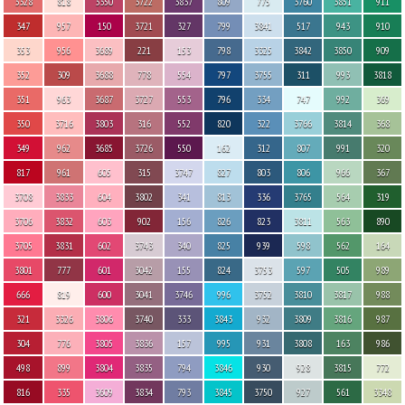
3328
818
3350
3722
3837
809
775
3760
3851
911
347
957
150
3721
327
799
3841
517
943
910
353
956
3689
221
153
798
3325
3842
3850
909
352
309
3688
778
554
797
3755
311
993
3818
351
963
3687
3727
553
796
334
747
992
369
350
3716
3803
316
552
820
322
3766
3814
368
349
962
3685
3726
550
162
312
807
991
320
817
961
605
315
3747
827
803
806
966
367
3708
3833
604
3802
341
813
336
3765
564
319
3706
3832
603
902
156
826
823
3811
563
890
3705
3831
602
3743
340
825
939
598
562
164
3801
777
601
3042
155
824
3753
597
505
989
666
819
600
3041
3746
996
3752
3810
3817
988
321
3326
3806
3740
333
3843
932
3809
3816
987
304
776
3805
3836
157
995
931
3808
163
986
498
899
3804
3835
794
3846
930
928
3815
772
816
335
3609
3834
793
3845
3750
927
561
3348