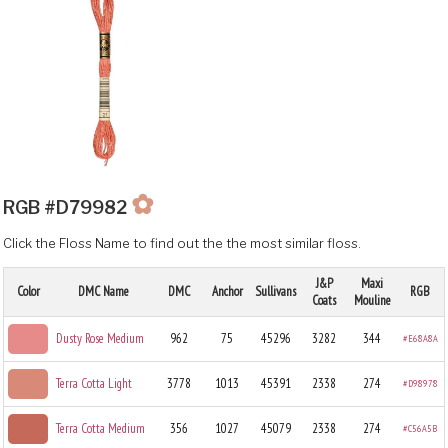
✿
RGB #D79982
Click the Floss Name to find out the the most similar floss.
J&P
Maxi
Color
DMC Name
DMC
Anchor
Sullivans
RGB
Coats
Mouline
Dusty Rose Medium
962
75
45296
3282
344
#E68A8A
Terra Cotta Light
3778
1013
45391
2338
274
#D98978
Terra Cotta Medium
356
1027
45079
2338
274
#C56A5B