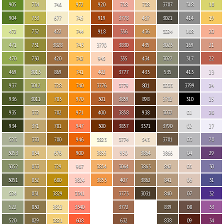
905
734
746
972
920
758
738
3787
318
18
904
733
677
745
919
3778
437
3021
414
19
472
732
422
744
918
356
436
3024
168
20
471
731
3828
743
3770
3830
435
3023
169
21
470
730
420
742
945
355
434
3022
317
22
469
3013
869
741
402
3777
433
535
413
23
937
3012
728
740
3776
3779
801
3033
3799
24
936
3011
783
970
301
3859
898
3782
310
25
935
372
782
971
400
3858
938
3032
01
26
934
371
781
947
300
3857
3371
3790
02
27
523
370
780
946
3823
3774
543
3781
03
28
3053
834
676
900
3855
950
3864
3866
04
29
3052
833
729
967
3854
3064
3863
842
05
30
3051
832
680
3824
3853
407
3862
841
06
31
524
831
3829
3341
3773
3031
840
07
32
522
830
3822
3340
3772
839
08
33
520
829
3821
608
632
838
09
34