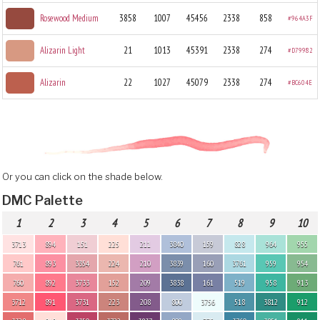
Rosewood Medium
3858
1007
45456
2338
858
#964A3F
Alizarin Light
21
1013
45391
2338
274
#D79982
Alizarin
22
1027
45079
2338
274
#BC604E
Or you can click on the shade below.
DMC Palette
1
2
3
4
5
6
7
8
9
10
3713
894
151
225
211
3840
159
828
964
955
761
893
3354
224
210
3839
160
3761
959
954
760
892
3733
152
209
3838
161
519
958
913
3712
891
3731
223
208
800
3756
518
3812
912